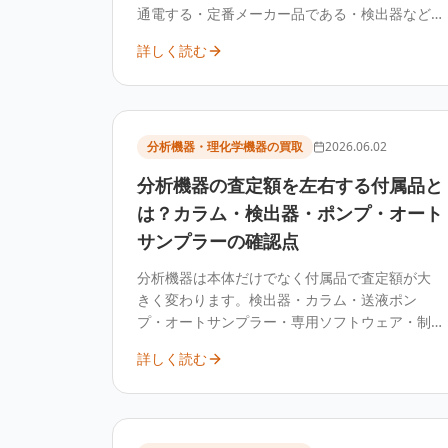
通電する・定番メーカー品である・検出器など
のモジュールが生きている個体は需要が見込め
詳しく読む
ます。廃棄して処分費をかける前に、まず査定
で確認することをおすすめします。
分析機器・理化学機器の買取
2026.06.02
分析機器の査定額を左右する付属品と
は？カラム・検出器・ポンプ・オート
サンプラーの確認点
分析機器は本体だけでなく付属品で査定額が大
きく変わります。検出器・カラム・送液ポン
プ・オートサンプラー・専用ソフトウェア・制
御用PC・専用ケーブルが揃うほど、再販時にそ
詳しく読む
のまま運用しやすく評価が安定します。売却前
に付属品を整理して揃えることが、高く売るコ
ツです。