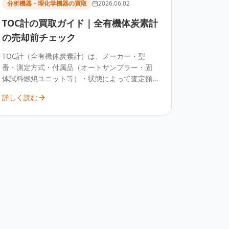
分析機器・理化学機器の買取
2026.06.02
TOC計の買取ガイド｜全有機体炭素計
の売却前チェック
TOC計（全有機体炭素計）は、メーカー・型
番・測定方式・付属品（オートサンプラー・固
体試料燃焼ユニット等）・状態によって査定額
が変わります。水質管理・製薬・環境分野で使
詳しく読む
われる定番装置として中古需要があり、構成を
整理して査定するのが確実です。