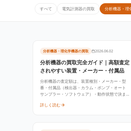
すべて
電気計測器の買取
分析機器・理
分析機器・理化学機器の買取
2026.06.02
分析機器の買取完全ガイド｜高額査定
されやすい装置・メーカー・付属品
分析機器の査定額は、装置種別・メーカー・型
番・付属品（検出器・カラム・ポンプ・オート
サンプラー・ソフトウェア）・動作状態で決ま
ります。HPLC・GC・LC/MS・分光光度計・ICP
詳しく読む
などは中古需要があり、廃棄前に装置構成を整
理して専門業者へ査定することで、売却できる
可能性があります。