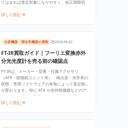
てはまれば査定対象になりやすく、校正期限切
れは故障ではないため査定可能です。年式だけ
詳しく読む
で廃棄を決める前に、型番と状態をお知らせく
ださい。
分析機器・理化学機器の買取
2026.06.02
FT-IR買取ガイド｜フーリエ変換赤外
分光光度計を売る前の確認点
FT-IRは、メーカー・型番・付属アクセサリ
（ATR・顕微鏡ユニット等）・検出器・光学系の
状態・専用ソフトウェアの有無によって査定額
が変わります。特に ATR や赤外顕微鏡などのア
クセサリは評価に影響します。構成を整理して
詳しく読む
査定するのが確実です。