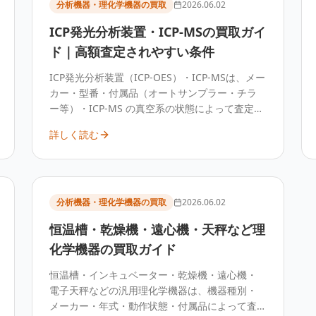
分析機器・理化学機器の買取
2026.06.02
ICP発光分析装置・ICP-MSの買取ガイ
ド｜高額査定されやすい条件
ICP発光分析装置（ICP-OES）・ICP-MSは、メー
カー・型番・付属品（オートサンプラー・チラ
ー等）・ICP-MS の真空系の状態によって査定額
が変わります。高額な元素分析装置のため中古
詳しく読む
需要があり、構成と状態を整理して査定するこ
とで高めに評価される条件が見えてきます。
分析機器・理化学機器の買取
2026.06.02
恒温槽・乾燥機・遠心機・天秤など理
化学機器の買取ガイド
恒温槽・インキュベーター・乾燥機・遠心機・
電子天秤などの汎用理化学機器は、機器種別・
メーカー・年式・動作状態・付属品によって査