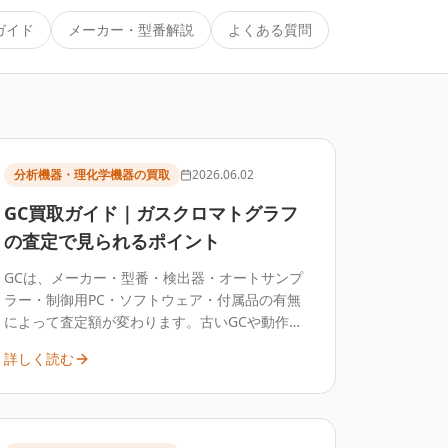
ガイド
メーカー・型番解説
よくある質問
分析機器・理化学機器の買取
2026.06.02
GC買取ガイド｜ガスクロマトグラフ
の査定で見られるポイント
GCは、メーカー・型番・検出器・オートサンプ
ラー・制御用PC・ソフトウェア・付属品の有無
によって査定額が変わります。古いGCや動作確
認が難しい装置でも、部品需要や中古市場の需
詳しく読む
要によって買取対象になる場合があります。装
置構成と付属品を整理して専門業者へ査定する
のが確実です。