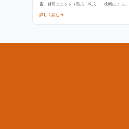
番・付属ユニット（湿式・乾式）・状態によっ
て査定額が変わります。材料・製薬・化学分野
詳しく読む
で使われる定番装置として中古需要があり、構
成を整理して査定するのが確実です。