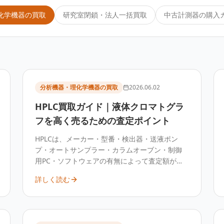
化学機器の買取
研究室閉鎖・法人一括買取
中古計測器の購入
分析機器・理化学機器の買取
2026.06.02
HPLC買取ガイド｜液体クロマトグラ
フを高く売るための査定ポイント
HPLCは、メーカー・型番・検出器・送液ポン
プ・オートサンプラー・カラムオーブン・制御
用PC・ソフトウェアの有無によって査定額が大
きく変わります。廃棄や下取りの前に、装置構
詳しく読む
成と付属品を整理して中古分析機器の専門業者
へ査定することで、売却できる可能性がありま
す。