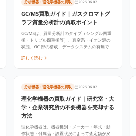
分析機器・理化学機器の買取
2026.06.02
GC/MS買取ガイド｜ガスクロマトグ
ラフ質量分析計の買取ポイント
GC/MSは、質量分析計のタイプ（シングル四重
極・トリプル四重極等）、真空系・イオン源の
状態、GC 部の構成、データシステムの有無で査
定額が変わります。GC 単体より高額な装置のた
詳しく読む
め、廃棄や下取りの前に構成を整理して専門業
者へ査定することをおすすめします。
分析機器・理化学機器の買取
2026.06.02
理化学機器の買取ガイド｜研究室・大
学・企業研究所の不要機器を売却する
方法
理化学機器は、機器種別・メーカー・年式・動
作状態・付属品・設置状況によって査定額が変