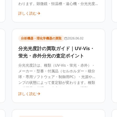
わります。顕微鏡・恒温槽・遠心機・分光光度
計・電子天秤などは中古需要があり、研究室・
詳しく読む
大学・企業研究所の不要機器を一括で査定・売
却できます。
分析機器・理化学機器の買取
2026.06.02
分光光度計の買取ガイド｜UV-Vis・
蛍光・赤外分光の査定ポイント
分光光度計は、種類（UV-Vis・蛍光・赤外）・
メーカー・型番・付属品（セルホルダー・積分
球・専用ソフトウェア・制御用PC）・光源やラ
ンプの状態によって査定額が変わります。種類
と付属品を整理して査定することで、旧型でも
詳しく読む
売却できる可能性があります。