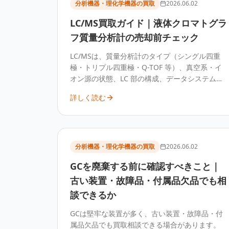
分析機器・理化学機器の買取
2026.06.02
LC/MS買取ガイド｜液体クロマトグラ
フ質量分析計の売却前チェック
LC/MSは、質量分析計のタイプ（シングル四重
極・トリプル四重極・Q-TOF 等）、真空系・イ
オン源の状態、LC 部の構成、データシステム
（ソフトウェア・PC）の有無で査定額が変わり
詳しく読む
ます。高額な装置のため、廃棄前に構成を整理
して専門業者へ査定することをおすすめしま
す。
分析機器・理化学機器の買取
2026.06.02
GCを廃棄する前に確認すべきこと｜
古い装置・故障品・付属品欠品でも相
談できるか
GCは堅牢な装置が多く、古い装置・故障品・付
属品欠品でも買取相談できる場合があります。