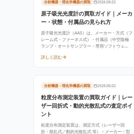
分析機器・理化学機器の買取
2026.06.02
原子吸光光度計の買取ガイド｜メーカ
ー・状態・付属品の見られ方
原子吸光光度計（AAS）は、メーカー・方式（フ
レーム式・ファーネス式）・付属品（中空陰極
ランプ・オートサンプラー・専用ソフトウェ
ア）・状態によって査定額が変わります。元素
詳しく読む
分析の定番装置として中古需要があり、構成を
整理して査定するのが確実です。
分析機器・理化学機器の買取
2026.06.02
粒度分布測定装置の買取ガイド｜レー
ザー回折式・動的光散乱式の査定ポイ
ント
粒度分布測定装置は、測定方式（レーザー回
折・散乱式／動的光散乱式 等）・メーカー・型