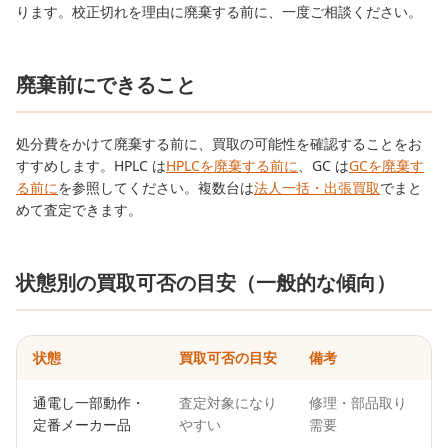
ります。校正切れを理由に廃棄する前に、一度ご相談ください。
廃棄前にできること
処分費をかけて廃棄する前に、買取の可能性を確認することをお
すすめします。HPLC は
HPLCを廃棄する前に
、GC は
GCを廃棄す
る前に
を参照してください。複数台は
法人一括・出張買取
でまと
めて査定できます。
状態別の買取可否の目安（一般的な傾向）
状態
買取可否の目安
備考
通電し一部動作・
査定対象になり
修理・部品取り
定番メーカー品
やすい
需要