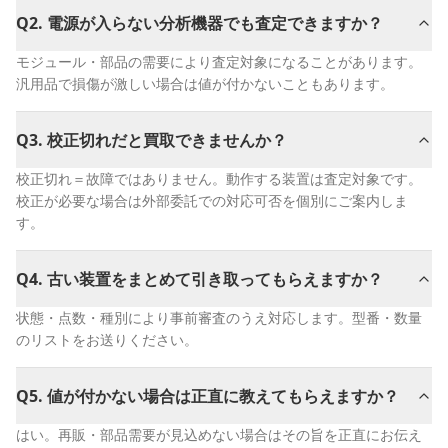
Q
2
.
電源が入らない分析機器でも査定できますか？
モジュール・部品の需要により査定対象になることがあります。
汎用品で損傷が激しい場合は値が付かないこともあります。
Q
3
.
校正切れだと買取できませんか？
校正切れ＝故障ではありません。動作する装置は査定対象です。
校正が必要な場合は外部委託での対応可否を個別にご案内しま
す。
Q
4
.
古い装置をまとめて引き取ってもらえますか？
状態・点数・種別により事前審査のうえ対応します。型番・数量
のリストをお送りください。
Q
5
.
値が付かない場合は正直に教えてもらえますか？
はい。再販・部品需要が見込めない場合はその旨を正直にお伝え