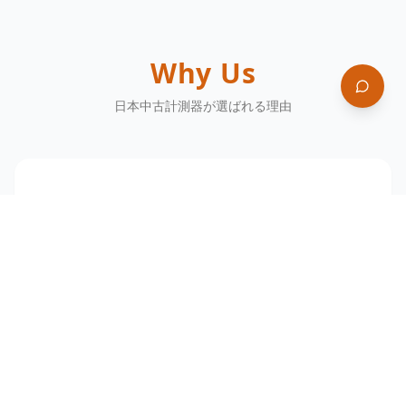
Why Us
日本中古計測器が選ばれる理由
Reason
01
業界トップクラスの取扱量
常時 3,000 点超の在庫を保有。年間数千点の流通実績と
独自ネットワークで「探せない型番」を見つけ出しま
す。