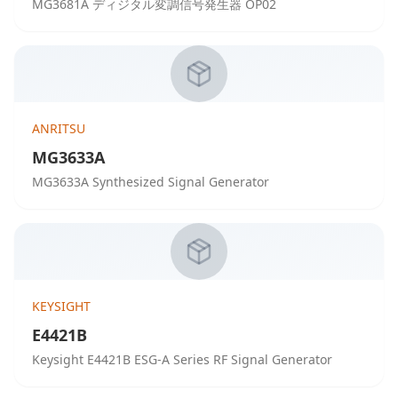
MG3681A ディジタル変調信号発生器 OP02
ANRITSU
MG3633A
MG3633A Synthesized Signal Generator
KEYSIGHT
E4421B
Keysight E4421B ESG-A Series RF Signal Generator