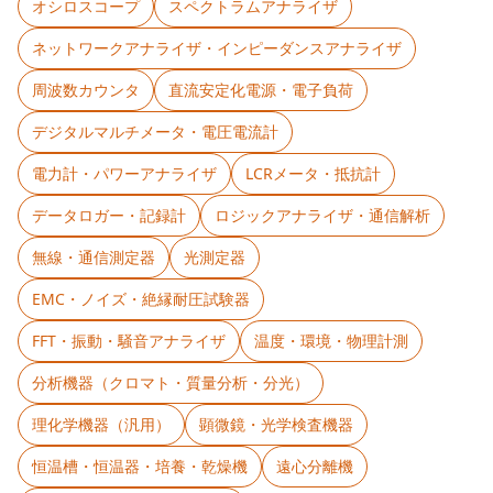
オシロスコープ
スペクトラムアナライザ
ネットワークアナライザ・インピーダンスアナライザ
周波数カウンタ
直流安定化電源・電子負荷
デジタルマルチメータ・電圧電流計
電力計・パワーアナライザ
LCRメータ・抵抗計
データロガー・記録計
ロジックアナライザ・通信解析
無線・通信測定器
光測定器
EMC・ノイズ・絶縁耐圧試験器
FFT・振動・騒音アナライザ
温度・環境・物理計測
分析機器（クロマト・質量分析・分光）
理化学機器（汎用）
顕微鏡・光学検査機器
恒温槽・恒温器・培養・乾燥機
遠心分離機