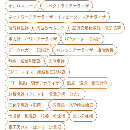
オシロスコープ
スペクトラムアナライザ
ネットワークアナライザ・インピーダンスアナライザ
信号発生器
周波数カウンタ
直流安定化電源・電子負荷
電力計・パワーアナライザ
LCRメータ・抵抗計
データロガー・記録計
ロジックアナライザ・通信解析
無線・通信測定器
光測定器
EMC・ノイズ・絶縁耐圧試験器
FFT・振動・騒音アナライザ
温度・環境・物理計測
分析機器（クロマト・質量分析・分光）
理化学機器（汎用）
顕微鏡・光学検査機器
恒温槽・恒温器・培養・乾燥機
遠心分離機
電子天びん・はかり・計量器