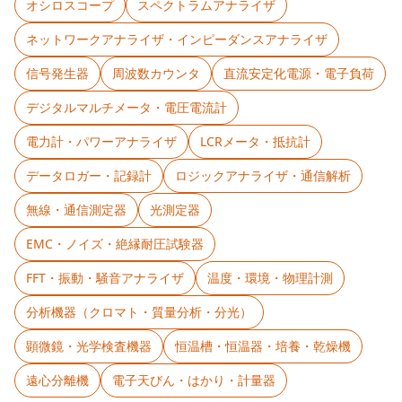
オシロスコープ
スペクトラムアナライザ
ネットワークアナライザ・インピーダンスアナライザ
信号発生器
周波数カウンタ
直流安定化電源・電子負荷
デジタルマルチメータ・電圧電流計
電力計・パワーアナライザ
LCRメータ・抵抗計
データロガー・記録計
ロジックアナライザ・通信解析
無線・通信測定器
光測定器
EMC・ノイズ・絶縁耐圧試験器
FFT・振動・騒音アナライザ
温度・環境・物理計測
分析機器（クロマト・質量分析・分光）
顕微鏡・光学検査機器
恒温槽・恒温器・培養・乾燥機
遠心分離機
電子天びん・はかり・計量器