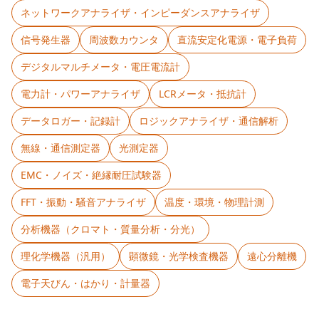
ネットワークアナライザ・インピーダンスアナライザ
信号発生器
周波数カウンタ
直流安定化電源・電子負荷
デジタルマルチメータ・電圧電流計
電力計・パワーアナライザ
LCRメータ・抵抗計
データロガー・記録計
ロジックアナライザ・通信解析
無線・通信測定器
光測定器
EMC・ノイズ・絶縁耐圧試験器
FFT・振動・騒音アナライザ
温度・環境・物理計測
分析機器（クロマト・質量分析・分光）
理化学機器（汎用）
顕微鏡・光学検査機器
遠心分離機
電子天びん・はかり・計量器