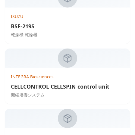
ISUZU
BSF-219S
乾燥機 乾燥器
INTEGRA Biosciences
CELLCONTROL CELLSPIN control unit
濃縮培養システム