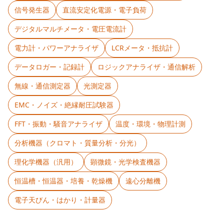
信号発生器
直流安定化電源・電子負荷
デジタルマルチメータ・電圧電流計
電力計・パワーアナライザ
LCRメータ・抵抗計
データロガー・記録計
ロジックアナライザ・通信解析
無線・通信測定器
光測定器
EMC・ノイズ・絶縁耐圧試験器
FFT・振動・騒音アナライザ
温度・環境・物理計測
分析機器（クロマト・質量分析・分光）
理化学機器（汎用）
顕微鏡・光学検査機器
恒温槽・恒温器・培養・乾燥機
遠心分離機
電子天びん・はかり・計量器