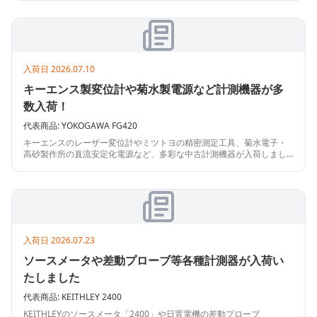
クトながら優れた操作性と視認性を備えており、中古市場でも人気の
ある機器となっております。導入をご検討中の方は、ぜひお早めにお
問い合わせください。
入荷日
2026.07.10
キーエンス製変位計や菊水製電源など計測機器が多
数入荷！
代表商品:
YOKOGAWA
FG420
キーエンスのレーザー変位計やミツトヨの精密測定工具、菊水電子・
高砂製作所の直流安定化電源など、多彩な中古計測機器が入荷しまし
た。その他にも横河電機やアドバンテストのマルチメータ、中央精機
の精密ステージ、日置電機のデータロガーなど、研究開発から製造現
場まで幅広く役立つ機器を豊富に取り揃えております。品質確認や設
備拡充をお考えの企業様はぜひご検討ください。
入荷日
2026.07.23
ソースメータや差動プローブ等各種計測器が入荷い
たしました
代表商品:
KEITHLEY
2400
KEITHLEYのソースメータ「2400」や日置電機の差動プローブ