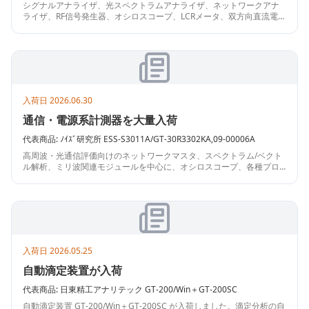
シグナルアナライザ、光スペクトラムアナライザ、ネットワークアナ
010,B0633A,Z1166A
ライザ、RF信号発生器、オシロスコープ、LCRメータ、双方向直流電
源、電子負荷、差動プローブなどを多数入荷。複数台やオプション付
き機種も含み、無線・光通信、電源評価用途に適しています。
入荷日
2026.06.30
通信・電源系計測器を大量入荷
代表商品:
ﾉｲｽﾞ研究所
ESS-S3011A/GT-30R3302KA,09-00006A
高周波・光通信評価向けのネットワークマスタ、スペクトラム/ベクト
ル解析、ミリ波関連モジュールを中心に、オシロスコープ、各種プロ
ーブ、双方向直流電源、電子負荷、データロガー、環境試験器まで幅
広く入荷。研究開発・製造検査用途におすすめです。
入荷日
2026.05.25
自動滴定装置が入荷
代表商品:
日東精工アナリテック
GT-200/Win＋GT-200SC
自動滴定装置 GT-200/Win＋GT-200SC が入荷しました。滴定分析の自