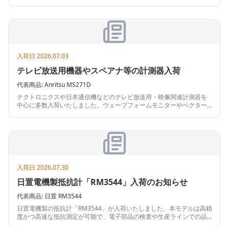
トワークアナライザ「8720B」や「8510C」、精密な信号源として活
躍するシンセサイズドスイーパ「83631A」、S-パラメータテストセッ
ト「8515A」などです。高周波回路や通信設備の試験・保守に最適な
ラインナップとなっております。ぜひご検討ください。
入荷日
2026.07.03
テレビ放送用機器やスペアナ等の計測器入荷
代表商品:
Anritsu
MS271D
テクトロニクスや日本通信機などのテレビ放送用・映像関連計測器を
中心に多数入荷いたしました。ウェーブフォームモニターやベクター
スコープ、各種シグナルジェネレータに加え、アンリツのスペクトラ
ムアナライザ（MS271D）や菊水電子工業の耐圧試験器などの汎用測
定器も揃っております。放送・通信分野での検証や保守用途にご検討
ください。
入荷日
2026.07.30
日置電機製抵抗計「RM3544」入荷のお知らせ
代表商品:
日置
RM3544
日置電機製の抵抗計「RM3544」が入荷いたしました。本モデルは高精
度かつ高速な抵抗測定が可能で、電子部品の検査や生産ラインでの品
質管理など、幅広い用途で活躍する信頼性の高い計測器です。コンパ