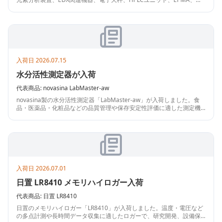
環装置やボルテックスミキサーなど、研究・分析用途の中古機器がま
とまって入荷しました。
入荷日
2026.07.15
水分活性測定器が入荷
代表商品:
novasina
LabMaster-aw
novasina製の水分活性測定器「LabMaster-aw」が入荷しました。食
品・医薬品・化粧品などの品質管理や保存安定性評価に適した測定機
器です。研究開発や製造現場で水分活性を確認したい方におすすめで
す。
入荷日
2026.07.01
日置 LR8410 メモリハイロガー入荷
代表商品:
日置
LR8410
日置のメモリハイロガー「LR8410」が入荷しました。温度・電圧など
の多点計測や長時間データ収集に適したロガーで、研究開発、設備保