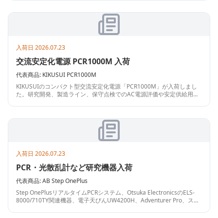
た中古計測器です。付属品や状態の確認をおすすめします。
入荷日
2026.07.23
交流安定化電源 PCR1000M 入荷
代表商品:
KIKUSUI
PCR1000M
KIKUSUIのコンパクト型交流安定化電源「PCR1000M」が入荷しまし
た。研究開発、製造ライン、保守点検でのAC電源評価や安定供給用途
に適したモデルです。省スペースで導入しやすく、詳細仕様の比較検
討にも便利な一台です。
入荷日
2026.07.23
PCR・光散乱計など研究機器入荷
代表商品:
AB
Step OnePlus
Step OnePlusリアルタイムPCRシステム、Otsuka ElectronicsのELS-
8000/710TY関連機器、電子天びんUW4200H、Adventurer Pro、スタ
ーラー、冷却装置、Lucid Vivascopeなど、研究・分析用途の中古機器
がまとまって入荷しました。