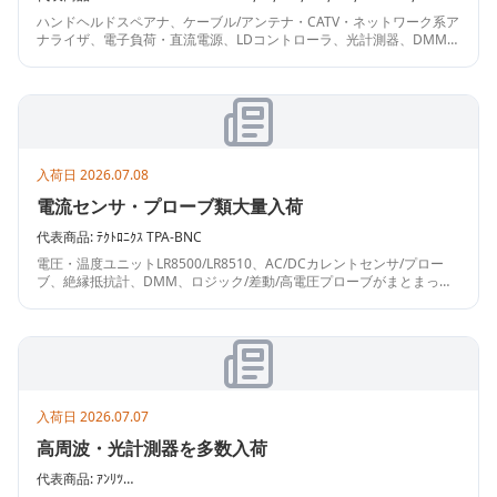
Z322-02,HA-Z340(ﾓﾃﾞﾙ02)
ハンドヘルドスペアナ、ケーブル/アンテナ・CATV・ネットワーク系ア
ナライザ、電子負荷・直流電源、LDコントローラ、光計測器、DMM、
校正器、電流プローブ、データロガー、ひずみ・振動計測用ユニット
まで幅広く入荷。複数台構成や治具・ケース付きもあります。
入荷日
2026.07.08
電流センサ・プローブ類大量入荷
代表商品:
ﾃｸﾄﾛﾆｸｽ
TPA-BNC
電圧・温度ユニットLR8500/LR8510、AC/DCカレントセンサ/プロー
ブ、絶縁抵抗計、DMM、ロジック/差動/高電圧プローブがまとまって
入荷。直流電源、RF減衰器・フィルタ、同軸ケーブル、振動・騒音関
連アクセサリも含む幅広い構成です。
入荷日
2026.07.07
高周波・光計測器を多数入荷
代表商品:
ｱﾝﾘﾂ
MS2691A/001,003,008,MA24106A,MX269020A,MX269030A,MX703721A-