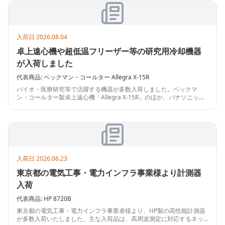
入荷日
2026.08.04
卓上遠心機や超低温フリーザー等の研究用冷却機器
が入荷しました
代表商品:
ベックマン・コールター
Allegra X-15R
バイオ・医療研究等で活躍する機器が多数入荷しました。ベックマ
ン・コールター製卓上遠心機「Allegra X-15R」のほか、パナソニック
ヘルスケア製超低温フリーザー（333L/519L）やバイオメディカルフリ
ーザー、研究用保冷庫、三洋電機製薬用冷蔵ショーケースなど、保
冷・冷凍設備が豊富なラインナップで揃っております。研究室や実験
用設備をお探しの機会にぜひご検討ください。
入荷日
2026.06.23
東京都の電気工事・電力インフラ事業様より計測器
入荷
代表商品:
HP
8720B
東京都の電気工事・電力インフラ事業者様より、HP製の高性能計測器
が多数入荷いたしました。主な入荷品は、高周波測定に対応するネッ