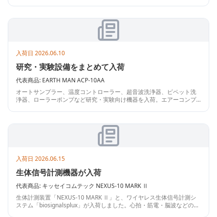
全、品質確認用途でお探しの方におすすめです。無線計測システムの
構築を検討中の方にも適した一台です。
入荷日
2026.06.10
研究・実験設備をまとめて入荷
代表商品:
EARTH MAN
ACP-10AA
オートサンプラー、温度コントローラー、超音波洗浄器、ピペット洗
浄器、ローラーポンプなど研究・実験向け機器を入荷。エアーコンプ
レッサー、冷凍庫、高速製氷機、基板露光用ライトボックス等も含
み、ラボ設備の補充におすすめです。
入荷日
2026.06.15
生体信号計測機器が入荷
代表商品:
キッセイコムテック
NEXUS-10 MARK Ⅱ
生体計測装置「NEXUS-10 MARK Ⅱ」と、ワイヤレス生体信号計測シ
ステム「biosignalsplux」が入荷しました。心拍・筋電・脳波などのバ
イオシグナル収集や研究、教育、実験環境の構築を検討中の方に適し