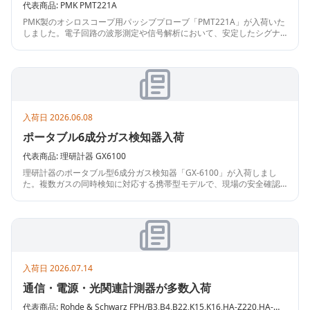
代表商品:
PMK
PMT221A
PMK製のオシロスコープ用パッシブプローブ「PMT221A」が入荷いた
しました。電子回路の波形測定や信号解析において、安定したシグナ
ル伝送を実現する高品質な測定アクセサリです。精密な各種計測作業
やデバッグ、研究開発など幅広い用途でご活用いただけます。状態の
確認や詳しい仕様、在庫状況については、お気軽にお問い合わせくだ
さい。この機会にぜひ導入をご検討ください。
入荷日
2026.06.08
ポータブル6成分ガス検知器入荷
代表商品:
理研計器
GX6100
理研計器のポータブル型6成分ガス検知器「GX-6100」が入荷しまし
た。複数ガスの同時検知に対応する携帯型モデルで、現場の安全確認
や保守点検、作業環境のガス監視用途にご検討いただけます。
入荷日
2026.07.14
通信・電源・光関連計測器が多数入荷
代表商品:
Rohde & Schwarz
FPH/B3,B4,B22,K15,K16,HA-Z220,HA-