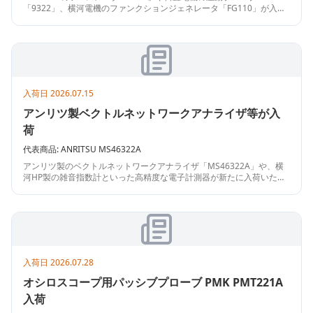
「9322」、横河電機のファンクションジェネレータ「FG110」が入荷
しました。さらにTEXIOの直流安定化電源「PS60-6.6A」、ローデ・シ
ュワルツのSWRブリッジ、Mini-CircuitsのRFトランスなど、実験・開
発に欠かせない計測器や周辺機器を取り揃えております。回路設計や
評価にぜひご検討ください。
入荷日
2026.07.15
アンリツ製ベクトルネットワークアナライザ等が入
荷
代表商品:
ANRITSU
MS46322A
アンリツ製のベクトルネットワークアナライザ「MS46322A」や、横
河HP製の雑音指数計といった高精度な電子計測器が新たに入荷いたし
ました。高周波回路の特性評価やノイズ測定に不可欠な機器ラインナ
ップとなっており、通信機器の開発・検証業務や研究開発現場でのご
活用に最適です。中古計測器をお探しの事業者様は、ぜひこの機会に
ご検討ください。各種点検や在庫確認など、詳細はお気軽にお問い合
わせください。
入荷日
2026.07.28
オシロスコープ用パッシブプローブ PMK PMT221A
入荷