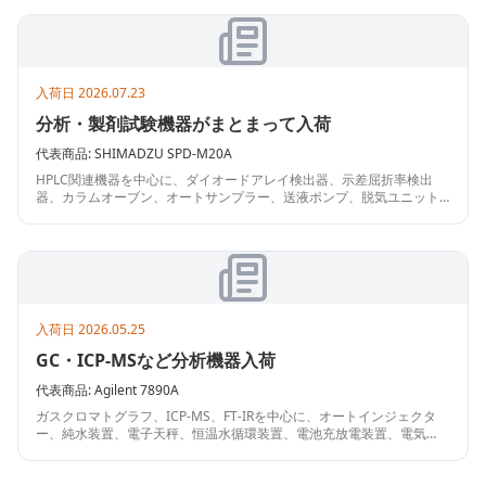
入荷日
2026.07.23
分析・製剤試験機器がまとまって入荷
代表商品:
SHIMADZU
SPD-M20A
HPLC関連機器を中心に、ダイオードアレイ検出器、示差屈折率検出
器、カラムオーブン、オートサンプラー、送液ポンプ、脱気ユニット
を入荷。錠剤硬度計、崩壊試験機、HTS用分注機、プロセスリアクタ
ー、防爆型冷蔵庫も含むラインアップです。
入荷日
2026.05.25
GC・ICP-MSなど分析機器入荷
代表商品:
Agilent
7890A
ガスクロマトグラフ、ICP-MS、FT-IRを中心に、オートインジェクタ
ー、純水装置、電子天秤、恒温水循環装置、電池充放電装置、電気
炉、ラボ洗浄機、乾燥機、自動滴定装置、ヘッドスペース装置など研
究開発・品質管理向け機器がまとまって入荷しました。