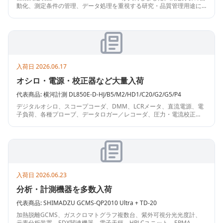
動化、測定条件の管理、データ処理を重視する研究・品質管理用途に
適した構成です。酸塩基滴定などの定量分析設備をお探しの方におす
すめ。状態や付属品は確認のうえご案内します。
入荷日
2026.06.17
オシロ・電源・校正器など大量入荷
代表商品:
横河計測
DL850E-D-HJ/B5/M2/HD1/C20/G2/G5/P4
デジタルオシロ、スコープコーダ、DMM、LCRメータ、直流電源、電
子負荷、各種プローブ、データロガー／レコーダ、圧力・電流校正
器、高周波測定器、X線関連計測器まで幅広く入荷。複数台在庫も多
く、研究開発・保守用途の補充に適した内容です。
入荷日
2026.06.23
分析・計測機器を多数入荷
代表商品:
SHIMADZU
GCMS-QP2010 Ultra + TD-20
加熱脱離GCMS、ガスクロマトグラフ複数台、紫外可視分光光度計、
元素分析装置、EDX関連機器、電子天秤、HPLCユニット、EPMA、循