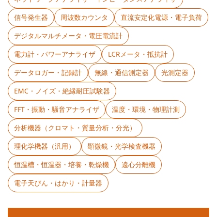
信号発生器
周波数カウンタ
直流安定化電源・電子負荷
デジタルマルチメータ・電圧電流計
電力計・パワーアナライザ
LCRメータ・抵抗計
データロガー・記録計
無線・通信測定器
光測定器
EMC・ノイズ・絶縁耐圧試験器
FFT・振動・騒音アナライザ
温度・環境・物理計測
分析機器（クロマト・質量分析・分光）
理化学機器（汎用）
顕微鏡・光学検査機器
恒温槽・恒温器・培養・乾燥機
遠心分離機
電子天びん・はかり・計量器