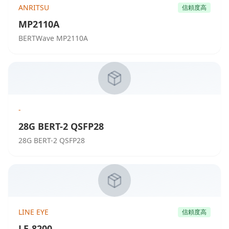
ANRITSU
信頼度高
MP2110A
BERTWave MP2110A
-
28G BERT-2 QSFP28
28G BERT-2 QSFP28
LINE EYE
信頼度高
LE-8200