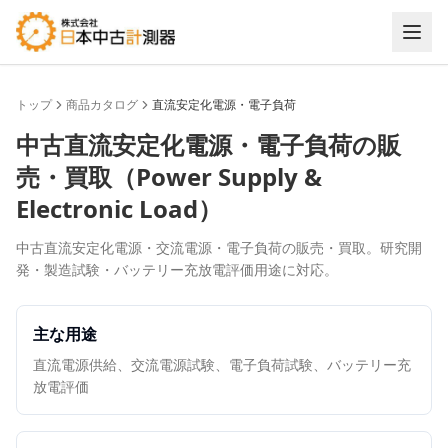
トップ
商品カタログ
直流安定化電源・電子負荷
中古
直流安定化電源・電子負荷
の販
売・買取（
Power Supply &
Electronic Load
）
中古直流安定化電源・交流電源・電子負荷の販売・買取。研究開
発・製造試験・バッテリー充放電評価用途に対応。
主な用途
直流電源供給、交流電源試験、電子負荷試験、バッテリー充
放電評価