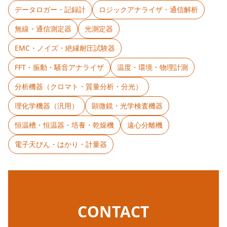
データロガー・記録計
ロジックアナライザ・通信解析
無線・通信測定器
光測定器
EMC・ノイズ・絶縁耐圧試験器
FFT・振動・騒音アナライザ
温度・環境・物理計測
分析機器（クロマト・質量分析・分光）
理化学機器（汎用）
顕微鏡・光学検査機器
恒温槽・恒温器・培養・乾燥機
遠心分離機
電子天びん・はかり・計量器
CONTACT