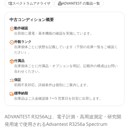
スペクトラムアナライザ
ADVANTEST
の製品一覧
中古コンディション概要
動作確認
出荷前に通電・基本機能の確認を実施しています。
外観ランク
在庫個体ごとに状態を記載しています（下部の在庫一覧をご確認く
ださい）。
付属品
在庫個体ごとに付属品・オプションを明記。記載外の構成はお問い
合わせください。
保証
初期不良対応。詳細条件は個別にご案内します。
標準納期
在庫品はご入金確認後 1〜5 営業日を目安に出荷します。
ADVANTEST
R3256A
は、電子計測・高周波測定・研究開
発用途で使用される
Advantest R3256a Spectrum