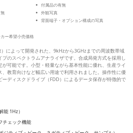
付属品の有無
有無
外観写真
背面端子・オプション構成の写真
ーカー希望小売価格
est）によって開発された、9kHzから3GHzまでの周波数帯域
イプのスペクトラムアナライザです。合成局発方式を採用し
定が可能です。小型・軽量ながら基本性能に優れ、生産ライ
ス、教育向けなど幅広い用途で利用されました。操作性に優
ピーディスクドライブ（FDD）によるデータ保存が特徴的で
能 1Hz）
フチェック機能
ポジティブ・ピーク、ネガティブ・ピーク、サンプル）