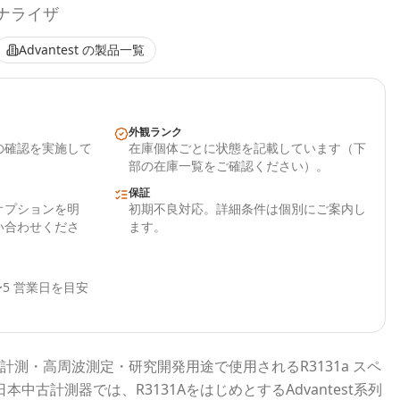
アナライザ
Advantest
の製品一覧
外観ランク
の確認を実施して
在庫個体ごとに状態を記載しています（下
部の在庫一覧をご確認ください）。
保証
オプションを明
初期不良対応。詳細条件は個別にご案内し
い合わせくださ
ます。
5 営業日を目安
計測・高周波測定・研究開発用途で使用される
R3131a スペ
日本中古計測器
では、
R3131A
をはじめとする
Advantest
系列