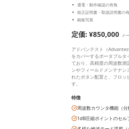
通電・動作確認の有無
校正証明書・取扱説明書の
銘板写真
定価: ¥
850,000
メ
アドバンテスト（Advant
をカバーするポータブルタ
ており、高精度の周波数測
ンやフィールドメンテナン
れたボタン配置と、フロッ
す。
特徴
周波数カウンタ機能（分解
1dB圧縮ポイントのセル
多様な検波モード搭載（