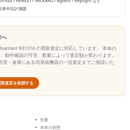
nritsu / HEWLETT PACKARD / Agilent / Keysight
など
日本中古計測器
方へ
dvantest
R3131A
の買取査定に対応しています。 本体の
況、動作確認の可否、数量によって査定額が変わります。
究室・倉庫にある同系統機器の一括査定までご相談いた
取査定を依頼する
型番
本体の状態