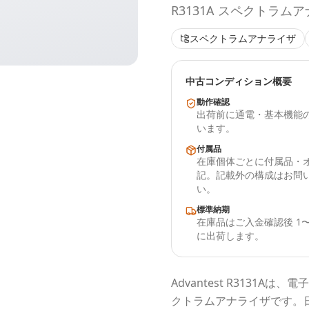
R3131A スペクトラム
スペクトラムアナライザ
中古コンディション概要
動作確認
出荷前に通電・基本機能
います。
付属品
在庫個体ごとに付属品・
記。記載外の構成はお問
い。
標準納期
在庫品はご入金確認後 1〜
に出荷します。
Advantest
R3131A
は、電子
クトラムアナライザ
です。