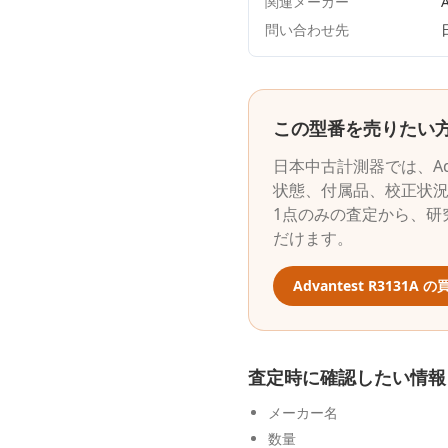
関連メーカー
A
問い合わせ先
この型番を売りたい
日本中古計測器
では、
A
状態、付属品、校正状
1点のみの査定から、研
だけます。
Advantest
R3131A
の買
査定時に確認したい情報
メーカー名
数量