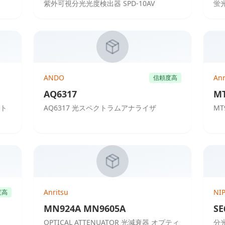
紫外可視分光光度検出器 SPD-10AV
蛍
ANDO
Anr
信頼度高
AQ6317
MT
ット
AQ6317 光スペクトラムアナライザ
M
Anritsu
NI
度高
MN924A MN9605A
SE
OPTICAL ATTENUATOR 光減衰器 オプティ
分光