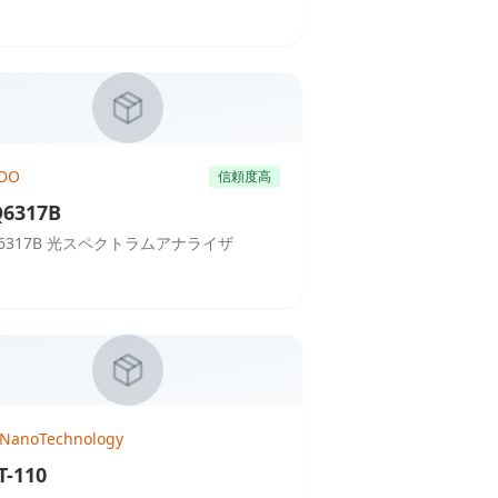
DO
信頼度高
6317B
Q6317B 光スペクトラムアナライザ
 NanoTechnology
T-110