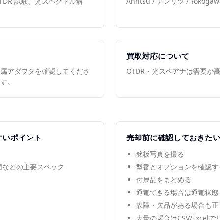
DR 試験、光スペクトル解
Anritsu / アンリツ / Yokogawa 
買取対応について
付属アダプタを確認してくださ
OTDR・光スペアナは需要が
です。
すいポイント
売却前に確認しておきた
銘板写真を撮る
範囲などの主要スペック
型番とオプションを確認す
付属品をまとめる
通電できる場合は通電状態
故障・欠品がある場合も正
大量の場合はCSV/Excel