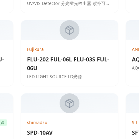
UV/VIS Detector 分光蛍光検出器 紫外可視
検出器 Liquid Chromatograph 液体クロマ
トグラフ
Fujikura
AN
U-
FLU-202 FUL-06L FLU-03S FUL-
AQ
06U
A
LED LIGHT SOURCE LD光源
shimadzu
SII
度高
SPD-10AV
SF