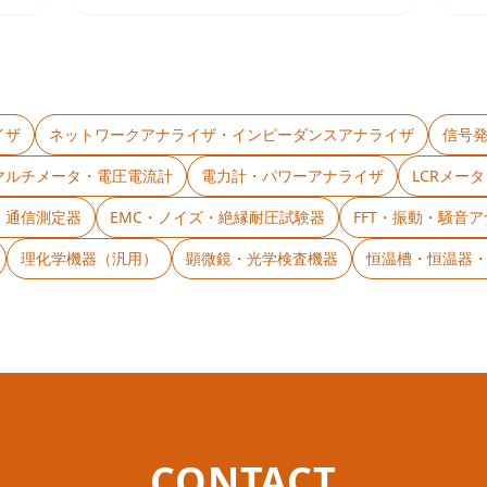
イザ
ネットワークアナライザ・インピーダンスアナライザ
信号
マルチメータ・電圧電流計
電力計・パワーアナライザ
LCRメー
・通信測定器
EMC・ノイズ・絶縁耐圧試験器
FFT・振動・騒音
理化学機器（汎用）
顕微鏡・光学検査機器
恒温槽・恒温器
CONTACT