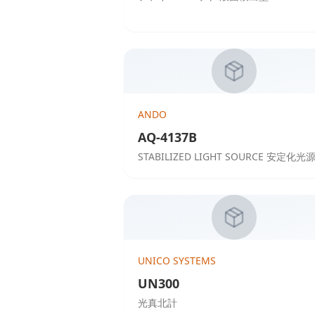
ANDO
AQ-4137B
STABILIZED LIGHT SOURCE 安定化光
UNICO SYSTEMS
UN300
光真北計