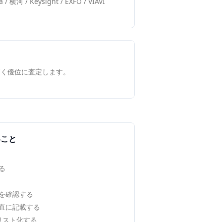
/ 横河 / Keysight / EXFO / VIAVI
高く優位に査定します。
いこと
る
を確認する
直に記載する
でリスト化する