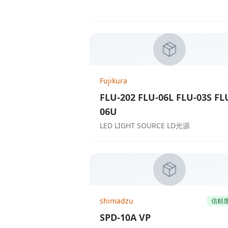
Fujikura
FLU-202 FLU-06L FLU-03S FL
06U
LED LIGHT SOURCE LD光源
shimadzu
信頼
SPD-10A VP