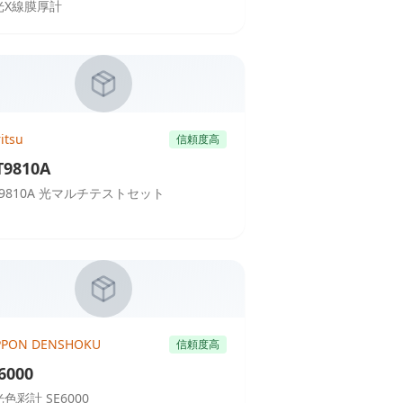
光X線膜厚計
itsu
信頼度高
9810A
T9810A 光マルチテストセット
PPON DENSHOKU
信頼度高
6000
色彩計 SE6000