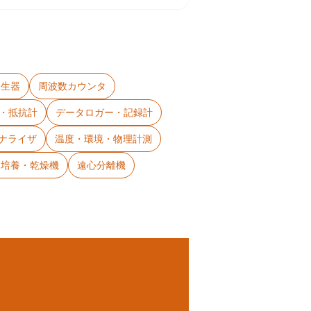
発生器
周波数カウンタ
タ・抵抗計
データロガー・記録計
アナライザ
温度・環境・物理計測
・培養・乾燥機
遠心分離機