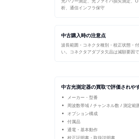
光パワー測定、光ファイバ損失測定、OT
析、通信インフラ保守
中古購入時の注意点
波長範囲・コネクタ種別・校正状態・
い。コネクタアダプタ欠品は減額要因
中古
光測定器
の買取で評価されや
メーカー・型番
周波数帯域 / チャンネル数 / 測定
オプション構成
付属品
通電・基本動作
校正証明書・取扱説明書