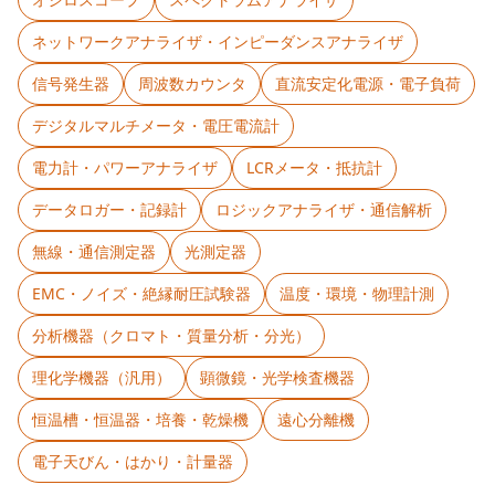
ネットワークアナライザ・インピーダンスアナライザ
信号発生器
周波数カウンタ
直流安定化電源・電子負荷
デジタルマルチメータ・電圧電流計
電力計・パワーアナライザ
LCRメータ・抵抗計
データロガー・記録計
ロジックアナライザ・通信解析
無線・通信測定器
光測定器
EMC・ノイズ・絶縁耐圧試験器
温度・環境・物理計測
分析機器（クロマト・質量分析・分光）
理化学機器（汎用）
顕微鏡・光学検査機器
恒温槽・恒温器・培養・乾燥機
遠心分離機
電子天びん・はかり・計量器