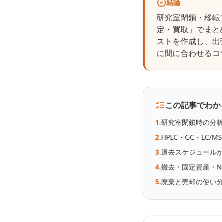
結論
研究室閉鎖・移転で
定・買取」でまと
ストを作成し、出
に間に合わせるコ
この記事でわか
1
.
研究室閉鎖時の分
2
.
HPLC・GC・LC/
3
.
退去スケジュール
4
.
撤去・固定資産・N
5
.
廃棄と売却の使い