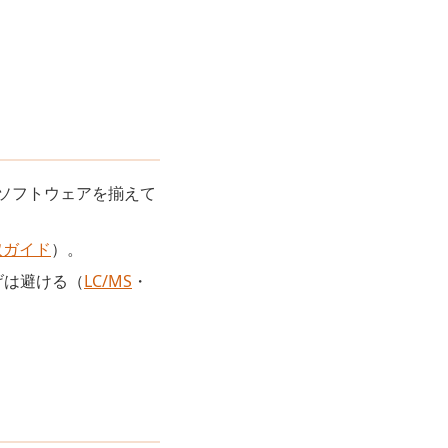
とソフトウェアを揃えて
取ガイド
）。
げは避ける（
LC/MS
・