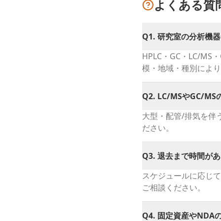
よくある質
Q
1
.
研究室の分析機器
HPLC・GC・LC/
模・地域・種別により
Q
2
.
LC/MSやGC/
大型・配管/排気を伴
ださい。
Q
3
.
退去まで時間があ
スケジュールに応じて
ご相談ください。
Q
4
.
固定資産やNDA