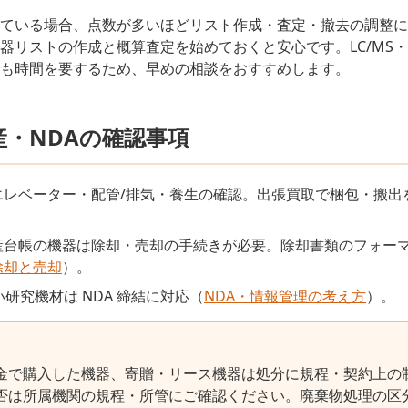
ている場合、点数が多いほどリスト作成・査定・撤去の調整に
器リストの作成と概算査定を始めておくと安心です。LC/MS・G
も時間を要するため、早めの相談をおすすめします。
産・NDAの確認事項
エレベーター・配管/排気・養生の確認。出張買取で梱包・搬出
産台帳の機器は除却・売却の手続きが必要。除却書類のフォー
除却と売却
）。
研究機材は NDA 締結に対応（
NDA・情報管理の考え方
）。
金で購入した機器、寄贈・リース機器は処分に規程・契約上の
否は所属機関の規程・所管にご確認ください。廃棄物処理の区