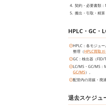
契約・必要書類：
搬出・引取・精算
HPLC・GC・
HPLC：各モジュ
整理（
HPLC買取
GC：検出器（FID
LC/MS・GC/
GC/MS
）。
配管内の溶媒・廃
退去スケジュ