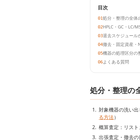
目次
処分・整理の全体
01
HPLC・GC・LC
02
退去スケジュール
03
撤去・固定資産・
04
機器の処理区分の
05
よくある質問
06
処分・整理の
対象機器の洗い出
る方法
）
概算査定：リスト
出張査定・撤去の