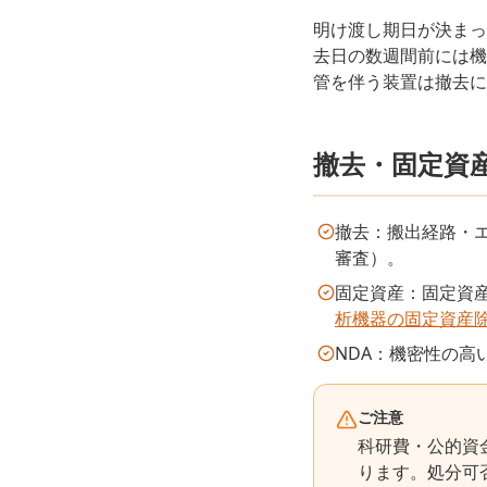
明け渡し期日が決まっ
去日の数週間前には機
管を伴う装置は撤去に
撤去・固定資
撤去：搬出経路・
審査）。
固定資産：固定資
析機器の固定資産
NDA：機密性の高い
ご注意
科研費・公的資
ります。処分可