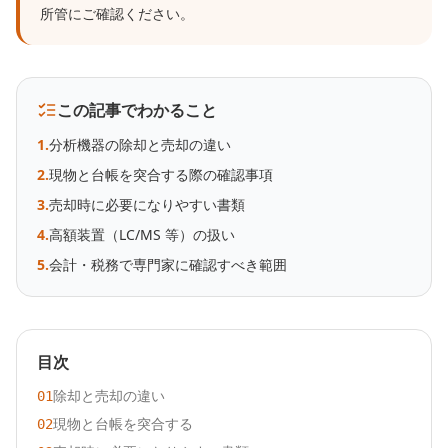
所管にご確認ください。
この記事でわかること
1
.
分析機器の除却と売却の違い
2
.
現物と台帳を突合する際の確認事項
3
.
売却時に必要になりやすい書類
4
.
高額装置（LC/MS 等）の扱い
5
.
会計・税務で専門家に確認すべき範囲
目次
除却と売却の違い
01
現物と台帳を突合する
02