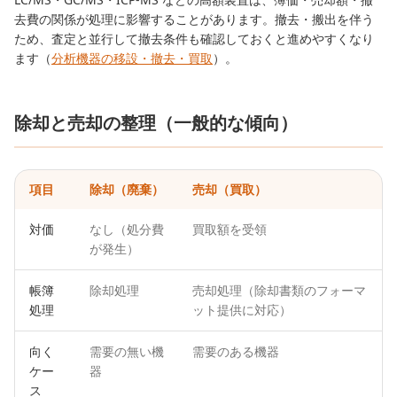
去費の関係が処理に影響することがあります。撤去・搬出を伴う
ため、査定と並行して撤去条件も確認しておくと進めやすくなり
ます（
分析機器の移設・撤去・買取
）。
除却と売却の整理（一般的な傾向）
項目
除却（廃棄）
売却（買取）
対価
なし（処分費
買取額を受領
が発生）
帳簿
除却処理
売却処理（除却書類のフォーマ
処理
ット提供に対応）
向く
需要の無い機
需要のある機器
ケー
器
ス