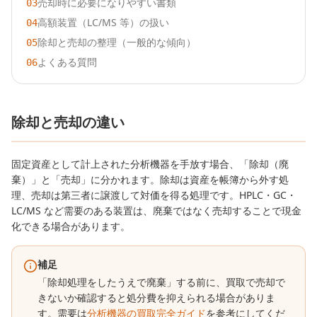
売却時に必要になりやすい書類
03
高額装置（LC/MS 等）の扱い
04
除却と売却の整理（一般的な傾向）
05
よくある質問
06
除却と売却の違い
固定資産として計上された分析機器を手放す場合、「除却（廃
棄）」と「売却」に分かれます。除却は資産を帳簿から外す処
理、売却は第三者に譲渡して対価を得る処理です。HPLC・GC・
LC/MS など需要のある装置は、廃棄ではなく売却することで現金
化できる場合があります。
補足
「除却処理をしたうえで廃棄」する前に、買取で売却で
きないか確認すると処分費を抑えられる場合がありま
す。需要は
分析機器の買取完全ガイド
を参考にしてくだ