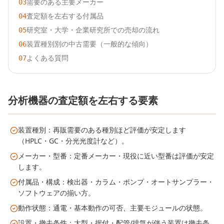
需要のある主要メーカー
03
査定額を左右する付属品
04
研究室・大学・企業研究所での売却の流れ
05
装置種別別の中古需要（一般的な傾向）
06
よくある質問
07
分析機器の査定額を左右する要素
装置種別：再販需要のある種別ほど評価が安定します
（HPLC・GC・分光光度計など）。
メーカー・型番：定番メーカー・現役に近い型番は評価が安定
します。
付属品・構成：検出器・カラム・ポンプ・オートサンプラー・
ソフトウェアの揃い方。
動作状態：通電・基本動作の可否、主要モジュールの状態。
設置・撤去条件：大型・据付・配管/排気が伴う装置は撤去条