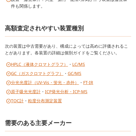
件も関係します。
高額査定されやすい装置種別
次の装置は中古需要があり、構成によっては高めに評価されるこ
とがあります。各装置の詳細は個別ガイドをご覧ください。
HPLC（液体クロマトグラフ）
・
LC/MS
GC（ガスクロマトグラフ）
・
GC/MS
分光光度計（UV-Vis・蛍光・赤外）
・
FT-IR
原子吸光光度計
・
ICP発光分析・ICP-MS
TOC計
・
粒度分布測定装置
需要のある主要メーカー