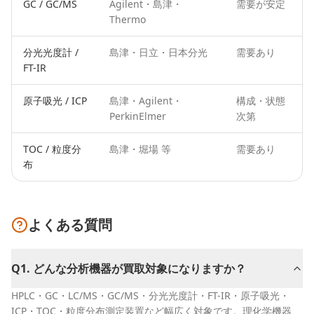
GC / GC/MS
Agilent・島津・
需要が安定
Thermo
分光光度計 /
島津・日立・日本分光
需要あり
FT-IR
原子吸光 / ICP
島津・Agilent・
構成・状態
PerkinElmer
次第
TOC / 粒度分
島津・堀場 等
需要あり
布
よくある質問
Q
1
.
どんな分析機器が買取対象になりますか？
HPLC・GC・LC/MS・GC/MS・分光光度計・FT-IR・原子吸光・
ICP・TOC・粒度分布測定装置など幅広く対象です。理化学機器