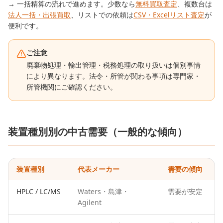
→ 一括精算の流れで進めます。少数なら
無料買取査定
、複数台は
法人一括・出張買取
、リストでの依頼は
CSV・Excelリスト査定
が
便利です。
ご注意
廃棄物処理・輸出管理・税務処理の取り扱いは個別事情
により異なります。法令・所管が関わる事項は専門家・
所管機関にご確認ください。
装置種別別の中古需要（一般的な傾向）
装置種別
代表メーカー
需要の傾向
HPLC / LC/MS
Waters・島津・
需要が安定
Agilent