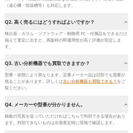
（遠心機・恒温槽等）も対応します。
Q
2
.
高く売るにはどうすればよいですか？
検出器・カラム・ソフトウェア・制御用 PC・付属品をできるだけ
揃えて査定に出すと、再販時の即運用性が高く評価が安定しま
す。
Q
3
.
古い分析機器でも買取できますか？
型番・状態により異なります。定番メーカー品は旧型でも需要が
残ることがあります。詳しくは
古い分析機器も買取できる？
をご
覧ください。
Q
4
.
メーカーや型番が分かりません。
銘板の写真を送っていただければこちらで判別できる場合があり
ます。判別できないものは出張査定時に現地で確認します。