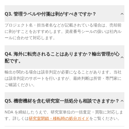
Q
3
.
管理ラベルや付箋は剥がすべきですか？
プロジェクト名・担当者名などが記載されている場合は、売却前
に剥がすことをおすすめします。資産番号シールの扱いは社内ル
ールに合わせて対応します。
Q
4
.
海外に転売されることはありますか？輸出管理が心
配です。
輸出が関わる場合は該非判定が必要になることがあります。当社
は該非判定のサポートを行いますが、最終判断は所管・専門家に
ご確認ください。
Q
5
.
機密機材を含む研究室一括処分も相談できますか？
NDA を締結したうえで、研究室単位の一括査定・買取に対応しま
す。詳しくは
研究室閉鎖・移転時の処分ガイド
をご覧ください。