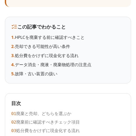
この記事でわかること
1
.
HPLCを廃棄する前に確認すべきこと
2
.
売却できる可能性が高い条件
3
.
処分費をかけずに現金化する流れ
4
.
データ消去・廃液・廃棄物処理の注意点
5
.
故障・古い装置の扱い
目次
廃棄と売却、どちらを選ぶか
01
廃棄前に確認すべきチェック項目
02
処分費をかけずに現金化する流れ
03