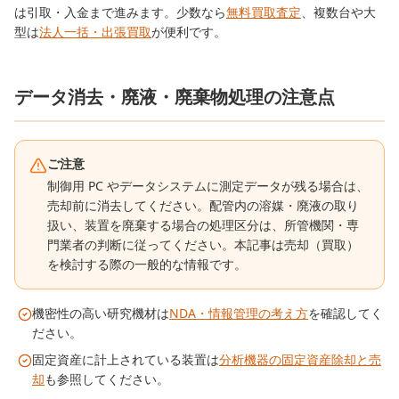
は引取・入金まで進みます。少数なら
無料買取査定
、複数台や大
型は
法人一括・出張買取
が便利です。
データ消去・廃液・廃棄物処理の注意点
ご注意
制御用 PC やデータシステムに測定データが残る場合は、
売却前に消去してください。配管内の溶媒・廃液の取り
扱い、装置を廃棄する場合の処理区分は、所管機関・専
門業者の判断に従ってください。本記事は売却（買取）
を検討する際の一般的な情報です。
機密性の高い研究機材は
NDA・情報管理の考え方
を確認してく
ださい。
固定資産に計上されている装置は
分析機器の固定資産除却と売
却
も参照してください。