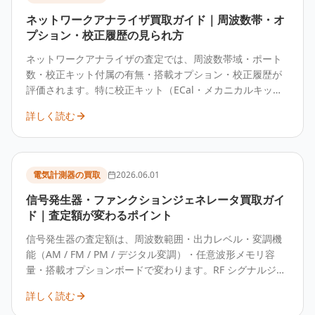
ネットワークアナライザ買取ガイド｜周波数帯・オ
プション・校正履歴の見られ方
ネットワークアナライザの査定では、周波数帯域・ポート
数・校正キット付属の有無・搭載オプション・校正履歴が
評価されます。特に校正キット（ECal・メカニカルキット
等）の状態と付属専用ケーブルは価格を大きく左右しま
詳しく読む
す。本体のみでも査定可能ですが、校正キット込みのほう
が優位です。
電気計測器の買取
2026.06.01
信号発生器・ファンクションジェネレータ買取ガイ
ド｜査定額が変わるポイント
信号発生器の査定額は、周波数範囲・出力レベル・変調機
能（AM / FM / PM / デジタル変調）・任意波形メモリ容
量・搭載オプションボードで変わります。RF シグナルジェ
ネレータ、ファンクションジェネレータ、任意波形発生器
詳しく読む
（AWG）はいずれも査定対象です。オプションボードの搭