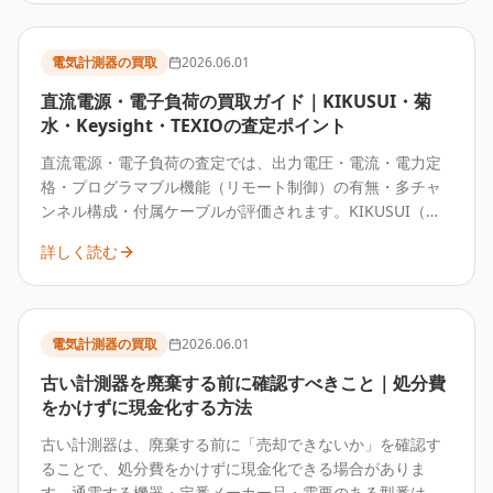
載状況をお知らせいただくと査定が正確になります。
電気計測器の買取
2026.06.01
直流電源・電子負荷の買取ガイド｜KIKUSUI・菊
水・Keysight・TEXIOの査定ポイント
直流電源・電子負荷の査定では、出力電圧・電流・電力定
格・プログラマブル機能（リモート制御）の有無・多チャ
ンネル構成・付属ケーブルが評価されます。KIKUSUI（菊
水電子）・Keysight・TEXIO・TDK-Lambda・高砂製作
詳しく読む
所・MATSUSADA などの機種は中古需要があり、動作確認
済みの個体は優位に査定されます。
電気計測器の買取
2026.06.01
古い計測器を廃棄する前に確認すべきこと｜処分費
をかけずに現金化する方法
古い計測器は、廃棄する前に「売却できないか」を確認す
ることで、処分費をかけずに現金化できる場合がありま
す。通電する機器・定番メーカー品・需要のある型番は買