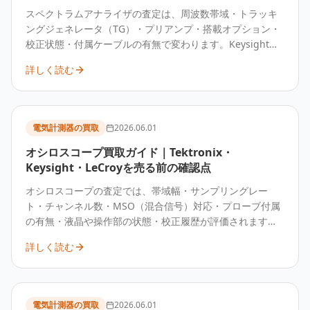
スペクトラムアナライザの査定は、周波数帯域・トラッキ
ングジェネレータ（TG）・プリアンプ・搭載オプション・
校正状態・付属ケーブルの有無で変わります。Keysight・
Rohde & Schwarz・Anritsu・ADVANTEST・Tektronix な
詳しく読む
どの主要メーカー品は、旧型でも需要が残ることがありま
す。型番とオプション構成をお知らせいただくのが確実で
す。
電気計測器の買取
2026.06.01
オシロスコープ買取ガイド｜Tektronix・
Keysight・LeCroyを売る前の確認点
オシロスコープの査定では、帯域幅・サンプリングレー
ト・チャンネル数・MSO（混合信号）対応・プローブ付属
の有無・液晶や操作部の状態・校正履歴が評価されます。
Tektronix・Keysight・Yokogawa・LeCroy・Rohde &
詳しく読む
Schwarz の機種は中古需要があり、プローブ欠品や校正期
限切れでも査定の可能性があります。
電気計測器の買取
2026.06.01