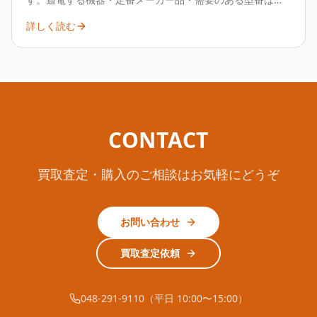
取の可能性が高く、廃棄では費用が発生する一方、売却な
詳しく読む
ら逆にプラスになることもあります。まずは型番をお知ら
せください。
CONTACT
買取査定・購入のご相談はお気軽にどうぞ
お問い合わせ
買取査定依頼
048-291-9110（平日 10:00〜15:00）