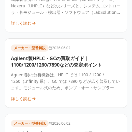
Nexera（UHPLC）などのシリーズと、システムコントロー
ラ・各モジュール・検出器・ソフトウェア（LabSolutions
等）の構成によって査定額が変わります。モジュールの揃
詳しく読む
い方とソフトウェアの有無を整理して査定するのが確実で
す。
メーカー・型番解説
2026.06.02
Agilent製HPLC・GCの買取ガイド｜
1100/1200/1260/7890などの査定ポイント
Agilent製の分析機器は、HPLC では 1100 / 1200 /
1260（Infinity 系）、GC では 7890 などが広く普及してい
ます。モジュール式のため、ポンプ・オートサンプラー・
検出器の組み合わせと、ソフトウェア（OpenLab 等）・制
詳しく読む
御用 PC の有無で査定額が変わります。
メーカー・型番解説
2026.06.02