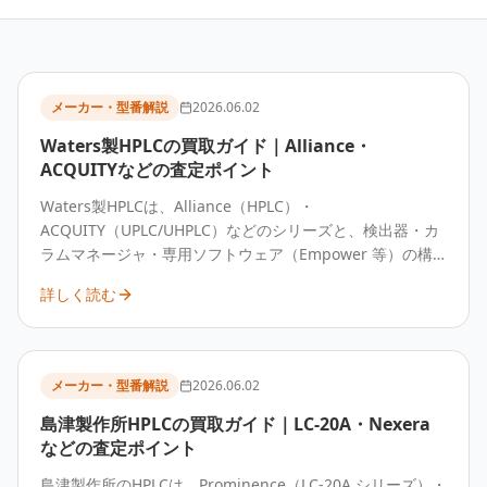
メーカー・型番解説
2026.06.02
Waters製HPLCの買取ガイド｜Alliance・
ACQUITYなどの査定ポイント
Waters製HPLCは、Alliance（HPLC）・
ACQUITY（UPLC/UHPLC）などのシリーズと、検出器・カ
ラムマネージャ・専用ソフトウェア（Empower 等）の構
成によって査定額が変わります。システム一式・付属品・
詳しく読む
ソフトウェアライセンスの有無を整理して査定するのが確
実です。
メーカー・型番解説
2026.06.02
島津製作所HPLCの買取ガイド｜LC-20A・Nexera
などの査定ポイント
島津製作所のHPLCは、Prominence（LC-20A シリーズ）・