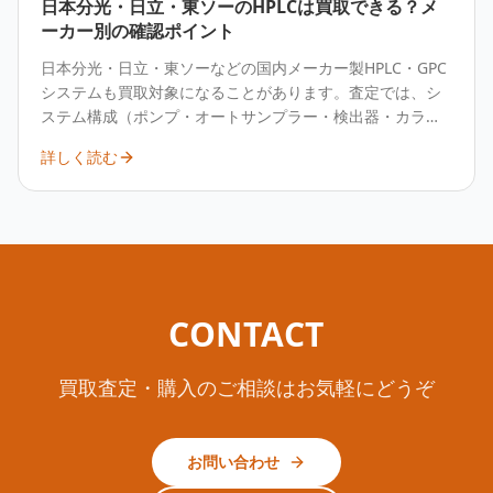
日本分光・日立・東ソーのHPLCは買取できる？メ
ーカー別の確認ポイント
日本分光・日立・東ソーなどの国内メーカー製HPLC・GPC
システムも買取対象になることがあります。査定では、シ
ステム構成（ポンプ・オートサンプラー・検出器・カラム
オーブン）・ソフトウェア・制御用PCの有無が見られま
詳しく読む
す。メーカー・型番・構成を整理して査定するのが確実で
す。
CONTACT
買取査定・購入のご相談はお気軽にどうぞ
お問い合わせ