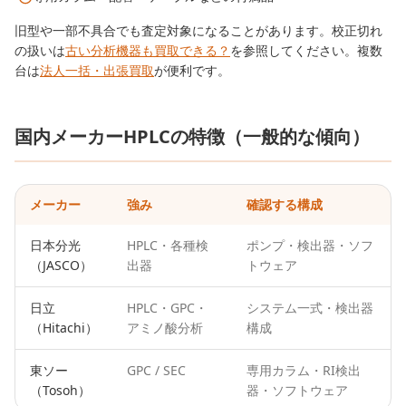
旧型や一部不具合でも査定対象になることがあります。校正切れ
の扱いは
古い分析機器も買取できる？
を参照してください。複数
台は
法人一括・出張買取
が便利です。
国内メーカーHPLCの特徴（一般的な傾向）
メーカー
強み
確認する構成
日本分光
HPLC・各種検
ポンプ・検出器・ソフ
（JASCO）
出器
トウェア
日立
HPLC・GPC・
システム一式・検出器
（Hitachi）
アミノ酸分析
構成
東ソー
GPC / SEC
専用カラム・RI検出
（Tosoh）
器・ソフトウェア