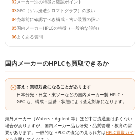
メーカー別の特徴と確認ポイント
02
GPC（ゲル浸透クロマトグラフ）の扱い
03
売却前に確認すべき構成・古い装置の扱い
04
国内メーカーHPLCの特徴（一般的な傾向）
05
よくある質問
06
国内メーカーのHPLCも買取できるか
答え：買取対象になることがあります
日本分光・日立・東ソーなどの国内メーカー製 HPLC・
GPC も、構成・型番・状態により査定対象になります。
海外メーカー（Waters・Agilent 等）ほど中古流通量は多くない
場合がありますが、国内メーカー品も研究・品質管理・教育の需
要があります。一般的な HPLC の査定の見られ方は
HPLC買取ガイ
ド
も参照してください。