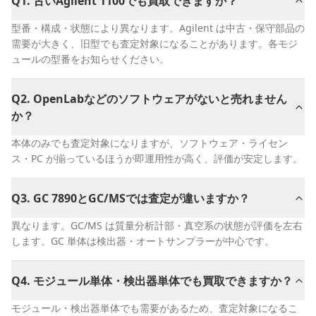
Q
1
.
古いAgilent 1100でも買取できますか？
型番・構成・状態により異なります。Agilent は中古・保守部品の
需要が大きく、旧型でも査定対象になることがあります。各モジ
ュールの型番をお知らせください。
Q
2
.
OpenLabなどのソフトウェアがないと売れません
か？
本体のみでも査定対象になりますが、ソフトウェア・ライセン
ス・PC が揃っているほうが即運用性が高く、評価が安定します。
Q
3
.
GC 7890とGC/MSでは査定が違いますか？
異なります。GC/MS は質量分析計部・真空系の状態が評価を左右
します。GC 単体は検出器・オートサンプラーが中心です。
Q
4
.
モジュール単体・検出器単体でも買取できますか？
モジュール・検出器単体でも需要があるため、査定対象になるこ