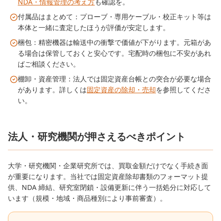
NDA・情報管理の考え方
も確認を。
付属品はまとめて：プローブ・専用ケーブル・校正キット等は
本体と一緒に査定したほうが評価が安定します。
梱包：精密機器は輸送中の衝撃で価値が下がります。元箱があ
る場合は保管しておくと安心です。宅配時の梱包に不安があれ
ばご相談ください。
棚卸・資産管理：法人では固定資産台帳との突合が必要な場合
があります。詳しくは
固定資産の除却・売却
を参照してくださ
い。
法人・研究機関が押さえるべきポイント
大学・研究機関・企業研究所では、買取金額だけでなく手続き面
が重要になります。当社では固定資産除却書類のフォーマット提
供、NDA 締結、研究室閉鎖・設備更新に伴う一括処分に対応して
います（規模・地域・商品種別により事前審査）。