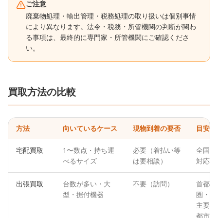
ご注意
廃棄物処理・輸出管理・税務処理の取り扱いは個別事情
により異なります。法令・税務・所管機関の判断が関わ
る事項は、最終的に専門家・所管機関にご確認くださ
い。
買取方法の比較
方法
向いているケース
現物到着の要否
目安
宅配買取
1〜数点・持ち運
必要（着払い等
全国
べるサイズ
は要相談）
対応
出張買取
台数が多い・大
不要（訪問）
首都
型・据付機器
圏・
主要
都市