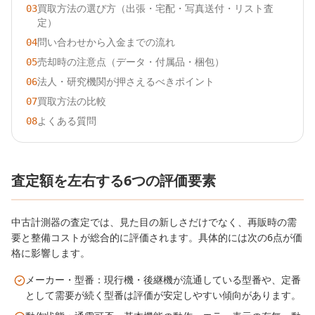
買取方法の選び方（出張・宅配・写真送付・リスト査
03
定）
問い合わせから入金までの流れ
04
売却時の注意点（データ・付属品・梱包）
05
法人・研究機関が押さえるべきポイント
06
買取方法の比較
07
よくある質問
08
査定額を左右する6つの評価要素
中古計測器の査定では、見た目の新しさだけでなく、再販時の需
要と整備コストが総合的に評価されます。具体的には次の6点が価
格に影響します。
メーカー・型番：現行機・後継機が流通している型番や、定番
として需要が続く型番は評価が安定しやすい傾向があります。