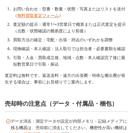
お問い合わせ：型番・数量・状態・写真またはリストを送付
（
無料買取査定フォーム
）
査定額の提示：通常1〜3営業日で概算または正式査定を提示
（点数・状態確認の難易度により前後）
買取方法の確定：宅配・出張・持込のいずれかを調整
現物確認・本人確認：法人取引では担当者・必要書類を確認
引取・入金：買取成立後、地域・点数・本人確認完了後に最
短数営業日で引取・振込
査定料は無料です。返送送料・遠方の出張費・特殊な搬出費が発
生する場合は、事前にお見積りでご案内します。
売却時の注意点（データ・付属品・梱包）
データ消去：測定データや設定が内部メモリ・記録メディアに
残る機器は、売却前に消去してください。機密性が高い機材は