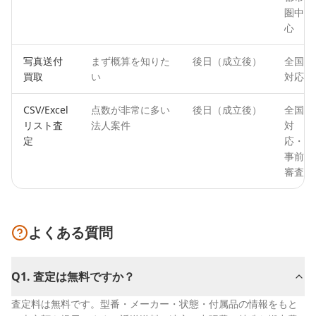
圏中
心
写真送付
まず概算を知りた
後日（成立後）
全国
買取
い
対応
CSV/Excel
点数が非常に多い
後日（成立後）
全国
リスト査
法人案件
対
定
応・
事前
審査
よくある質問
Q
1
.
査定は無料ですか？
査定料は無料です。型番・メーカー・状態・付属品の情報をもと