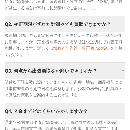
に査定額を提示します。返送送料・遠方の出張費・特殊な搬出費
が発生する場合は事前にお見積りでご案内します。
Q
2
.
校正期限が切れた計測器でも買取できますか？
校正期限切れでも査定対象です。用途によっては校正可否が評価
に影響しますが、定番機や需要のある型番は校正切れでも査定可
能性があります。詳しくは
壊れた計測器・校正切れの扱い
をご覧
ください。
Q
3
.
何点から出張買取をお願いできますか？
明確な下限点数は設けていませんが、点数・地域・商品種別によ
り事前審査のうえで日程を調整します。少数の場合は宅配買取・
写真送付買取をご案内することがあります。
Q
4
.
入金までどのくらいかかりますか？
通常1〜3営業日で査定額を提示し、買取成立後は地域・商品点
数・本人確認完了後に最短数営業日で引取・振込を完了します。