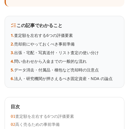
この記事でわかること
1
.
査定額を左右する6つの評価要素
2
.
売却前にやっておくべき事前準備
3
.
出張・宅配・写真送付・リスト査定の使い分け
4
.
問い合わせから入金までの一般的な流れ
5
.
データ消去・付属品・梱包など売却時の注意点
6
.
法人・研究機関が押さえるべき固定資産・NDA の論点
目次
査定額を左右する6つの評価要素
01
高く売るための事前準備
02