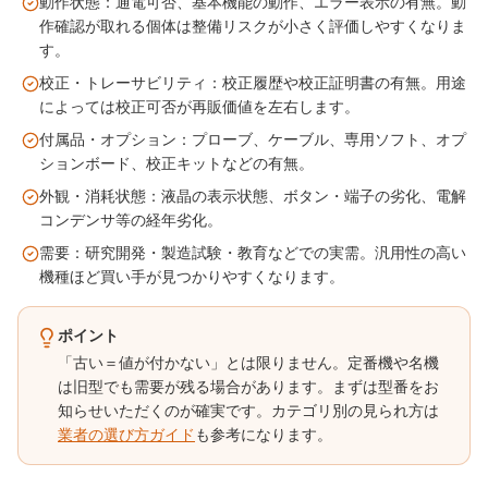
動作状態：通電可否、基本機能の動作、エラー表示の有無。動
作確認が取れる個体は整備リスクが小さく評価しやすくなりま
す。
校正・トレーサビリティ：校正履歴や校正証明書の有無。用途
によっては校正可否が再販価値を左右します。
付属品・オプション：プローブ、ケーブル、専用ソフト、オプ
ションボード、校正キットなどの有無。
外観・消耗状態：液晶の表示状態、ボタン・端子の劣化、電解
コンデンサ等の経年劣化。
需要：研究開発・製造試験・教育などでの実需。汎用性の高い
機種ほど買い手が見つかりやすくなります。
ポイント
「古い＝値が付かない」とは限りません。定番機や名機
は旧型でも需要が残る場合があります。まずは型番をお
知らせいただくのが確実です。カテゴリ別の見られ方は
業者の選び方ガイド
も参考になります。