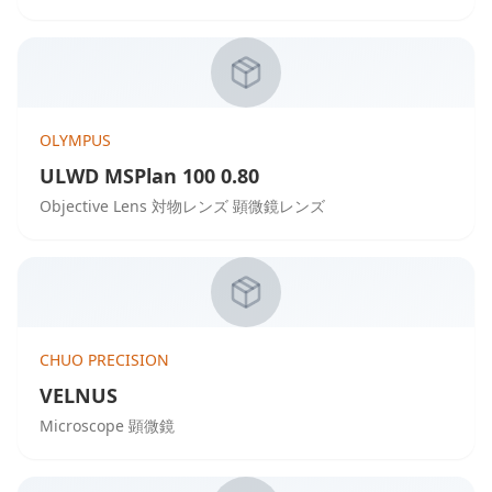
OLYMPUS
ULWD MSPlan 100 0.80
Objective Lens 対物レンズ 顕微鏡レンズ
CHUO PRECISION
VELNUS
Microscope 顕微鏡