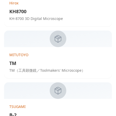
Hirox
KH8700
KH-8700 3D Digital Microscope
MITUTOYO
TM
TM（工具顕微鏡／Toolmakers' Microscope）
TSUGAMI
B-2