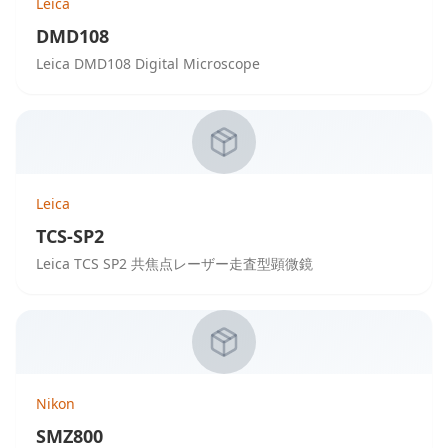
Leica
DMD108
Leica DMD108 Digital Microscope
Leica
TCS-SP2
Leica TCS SP2 共焦点レーザー走査型顕微鏡
Nikon
SMZ800