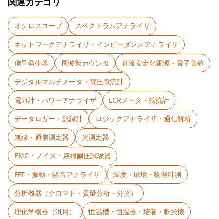
関連カテゴリ
オシロスコープ
スペクトラムアナライザ
ネットワークアナライザ・インピーダンスアナライザ
信号発生器
周波数カウンタ
直流安定化電源・電子負荷
デジタルマルチメータ・電圧電流計
電力計・パワーアナライザ
LCRメータ・抵抗計
データロガー・記録計
ロジックアナライザ・通信解析
無線・通信測定器
光測定器
EMC・ノイズ・絶縁耐圧試験器
FFT・振動・騒音アナライザ
温度・環境・物理計測
分析機器（クロマト・質量分析・分光）
理化学機器（汎用）
恒温槽・恒温器・培養・乾燥機