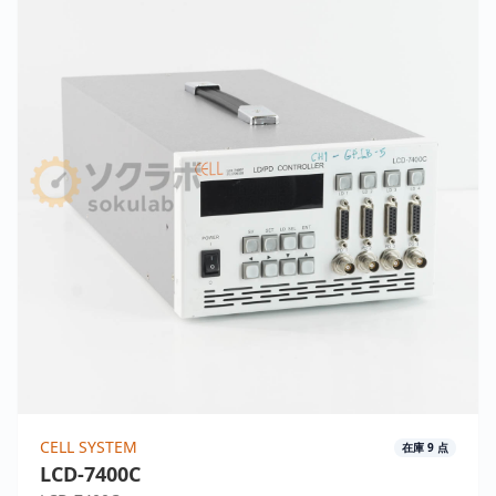
CELL SYSTEM
在庫
9
点
LCD-7400C