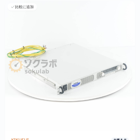
比較に追加
KIKUSUI
在庫
8
点