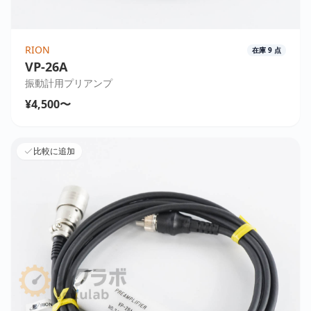
RION
在庫
9
点
VP-26A
振動計用プリアンプ
¥4,500〜
比較に追加