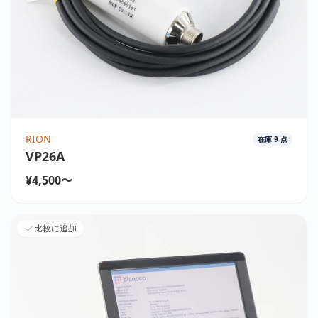
RION
在庫
9
点
VP26A
¥4,500〜
比較に追加