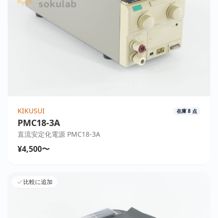
KIKUSUI
在庫
8
点
PMC18-3A
直流安定化電源 PMC18-3A
¥4,500〜
比較に追加