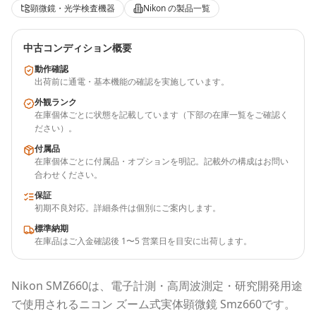
顕微鏡・光学検査機器
Nikon
の製品一覧
中古コンディション概要
動作確認
出荷前に通電・基本機能の確認を実施しています。
外観ランク
在庫個体ごとに状態を記載しています（下部の在庫一覧をご確認く
ださい）。
付属品
在庫個体ごとに付属品・オプションを明記。記載外の構成はお問い
合わせください。
保証
初期不良対応。詳細条件は個別にご案内します。
標準納期
在庫品はご入金確認後 1〜5 営業日を目安に出荷します。
Nikon
SMZ660
は、電子計測・高周波測定・研究開発用途
で使用される
ニコン ズーム式実体顕微鏡 Smz660
です。