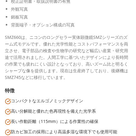
校正証明書・取扱説明書の有無
外観写真
銘板写真
背面端子・オプション構成の写真
SMZ660は、ニコンのロングセラー実体顕微鏡SMZシリーズのズ
ーム式モデルです。優れた光学性能とコストパフォーマンスを両
立させ、電子部品の検査や生物学の研究など幅広い産業・研究用
途で活用されました。人間工学に基づいたデザインにより長時間
の作業でも疲れにくい設計となっており、高いズーム比と明るく
シャープな像を提供します。現在は生産終了しており、後継機は
SMZ745などに移行しています。
特徴
コンパクトなエルゴノミックデザイン
高い分解能と優れた色再現性を備えた光学系
長い作動距離（115mm）による作業性の確保
防カビ加工の採用により高温多湿な環境下でも使用可能