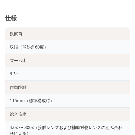
仕様
観察筒
双眼（傾斜角60度）
ズーム比
6.3:1
作動距離
115mm（標準構成時）
総合倍率
4.0x 〜 300x（接眼レンズおよび補助対物レンズの組み合わ
せによる）