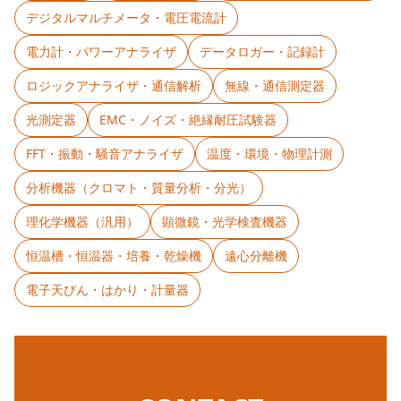
デジタルマルチメータ・電圧電流計
電力計・パワーアナライザ
データロガー・記録計
ロジックアナライザ・通信解析
無線・通信測定器
光測定器
EMC・ノイズ・絶縁耐圧試験器
FFT・振動・騒音アナライザ
温度・環境・物理計測
分析機器（クロマト・質量分析・分光）
理化学機器（汎用）
顕微鏡・光学検査機器
恒温槽・恒温器・培養・乾燥機
遠心分離機
電子天びん・はかり・計量器