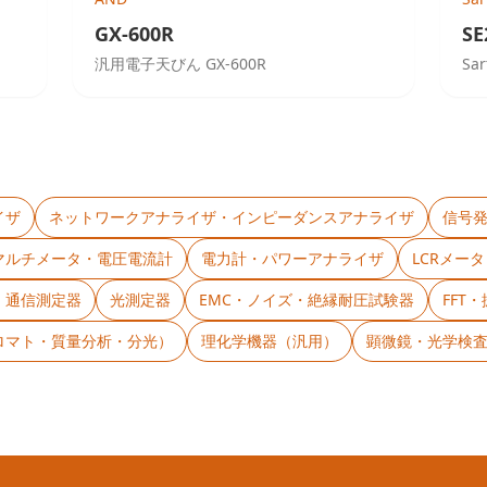
GX-600R
SE
汎用電子天びん GX-600R
Sar
イザ
ネットワークアナライザ・インピーダンスアナライザ
信号
マルチメータ・電圧電流計
電力計・パワーアナライザ
LCRメー
・通信測定器
光測定器
EMC・ノイズ・絶縁耐圧試験器
FFT
ロマト・質量分析・分光）
理化学機器（汎用）
顕微鏡・光学検