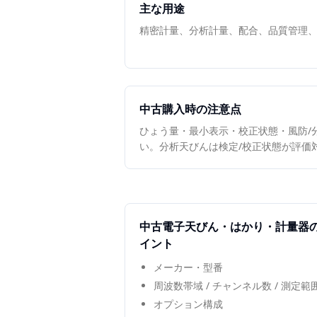
主な用途
精密計量、分析計量、配合、品質管理
中古購入時の注意点
ひょう量・最小表示・校正状態・風防/
い。分析天びんは検定/校正状態が評価
中古
電子天びん・はかり・計量器
イント
メーカー・型番
周波数帯域 / チャンネル数 / 測定
オプション構成