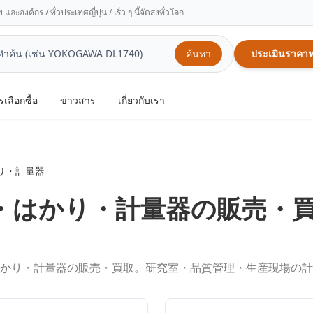
ะองค์กร / ทั่วประเทศญี่ปุ่น / เร็ว ๆ นี้จัดส่งทั่วโลก
ค้นหา
ประเมินราคาฟ
รเลือกซื้อ
ข่าวสาร
เกี่ยวกับเรา
り・計量器
・はかり・計量器
の販売・
かり・計量器の販売・買取。研究室・品質管理・生産現場の計