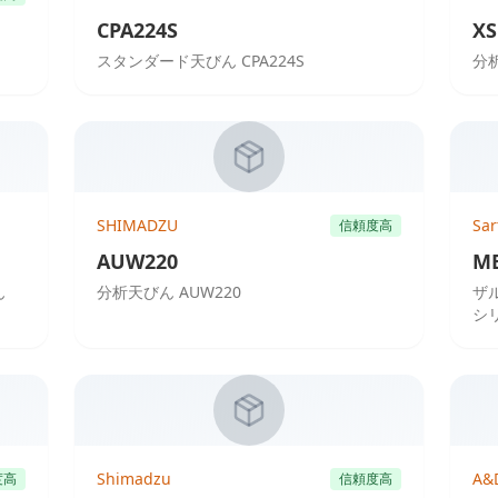
CPA224S
XS
スタンダード天びん CPA224S
分析
SHIMADZU
Sar
信頼度高
AUW220
ME
ん
分析天びん AUW220
ザ
シリ
Shimadzu
A&
度高
信頼度高