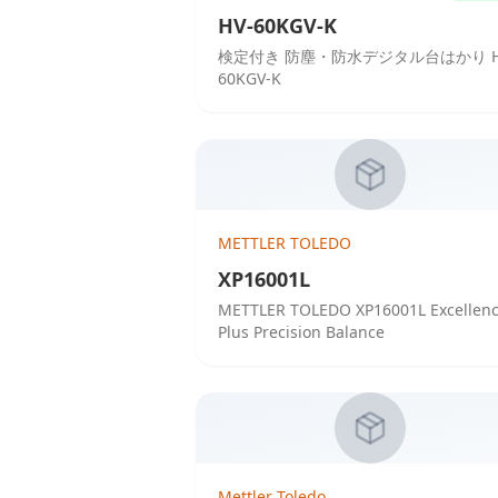
HV-60KGV-K
検定付き 防塵・防水デジタル台はかり H
60KGV-K
METTLER TOLEDO
XP16001L
METTLER TOLEDO XP16001L Excellen
Plus Precision Balance
Mettler Toledo