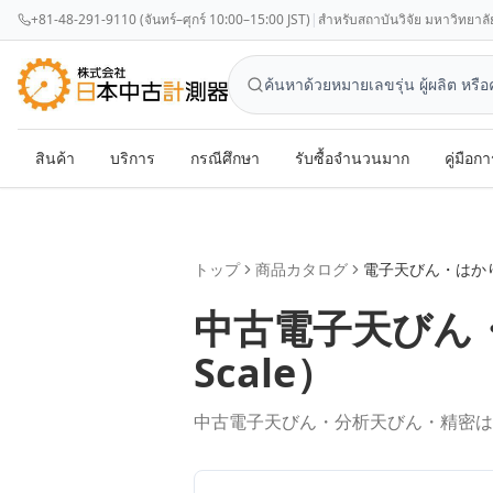
+81-48-291-9110 (จันทร์–ศุกร์ 10:00–15:00 JST)
|
สำหรับสถาบันวิจัย มหาวิทยาลัย แล
สินค้า
บริการ
กรณีศึกษา
รับซื้อจำนวนมาก
คู่มือกา
トップ
商品カタログ
電子天びん・はか
中古
電子天びん
Scale
）
中古電子天びん・分析天びん・精密は