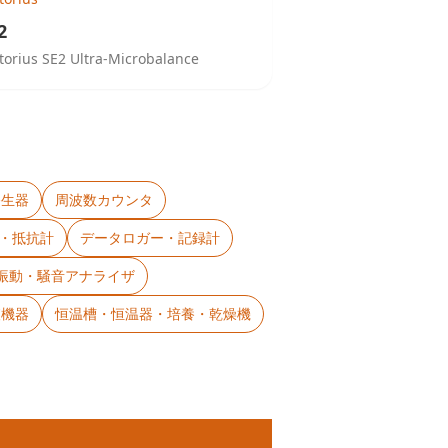
2
torius SE2 Ultra-Microbalance
発生器
周波数カウンタ
タ・抵抗計
データロガー・記録計
・振動・騒音アナライザ
査機器
恒温槽・恒温器・培養・乾燥機