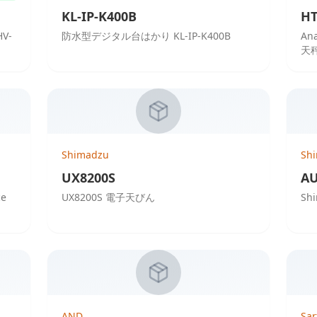
KL-IP-K400B
HT
V-
防水型デジタル台はかり KL-IP-K400B
An
天
Shimadzu
Sh
UX8200S
A
ce
UX8200S 電子天びん
Sh
AND
Sar