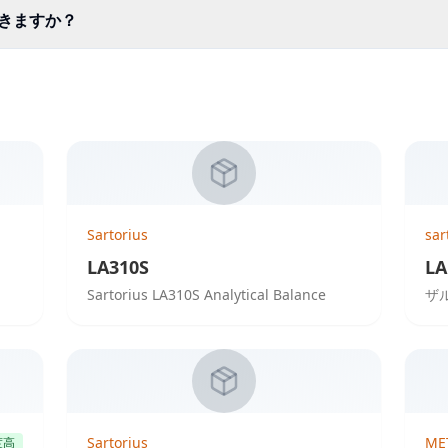
きますか？
Sartorius
sar
LA310S
L
Sartorius LA310S Analytical Balance
ザル
Sartorius
ME
度高