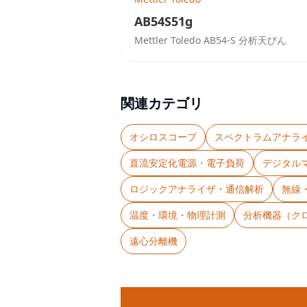
AB54S51g
Mettler Toledo AB54-S 分析天びん
関連カテゴリ
オシロスコープ
スペクトラムアナラ
直流安定化電源・電子負荷
デジタル
ロジックアナライザ・通信解析
無線
温度・環境・物理計測
分析機器（ク
遠心分離機