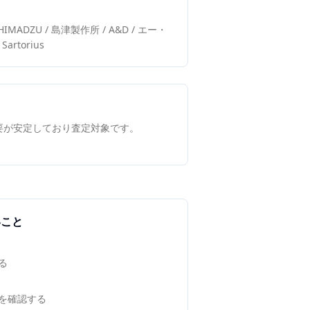
/ SHIMADZU / 島津製作所 / A&D / エー・
rtorius
要が安定しており査定対象です。
いこと
る
を確認する