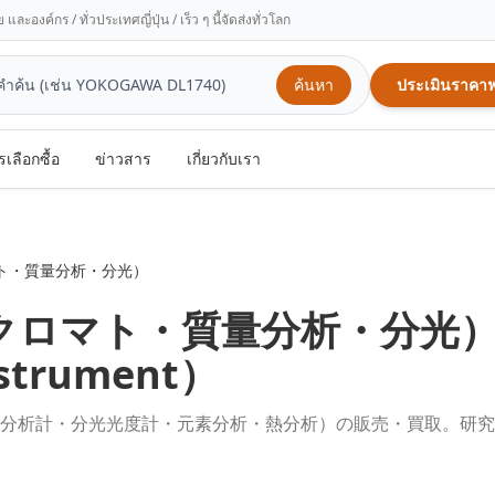
ะองค์กร / ทั่วประเทศญี่ปุ่น / เร็ว ๆ นี้จัดส่งทั่วโลก
ค้นหา
ประเมินราคาฟ
รเลือกซื้อ
ข่าวสาร
เกี่ยวกับเรา
ト・質量分析・分光）
クロマト・質量分析・分光
nstrument
）
分析計・分光光度計・元素分析・熱分析）の販売・買取。研究