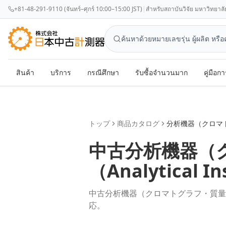
+81-48-291-9110 (จันทร์–ศุกร์ 10:00–15:00 JST)
|
สำหรับสถาบันวิจัย มหาวิทยาลัย แล
สินค้า
บริการ
กรณีศึกษา
รับซื้อจำนวนมาก
คู่มือกา
トップ
商品カタログ
分析機器（クロマ
中古
分析機器（
（
Analytical I
中古分析機器（クロマトグラフ・質量
応。