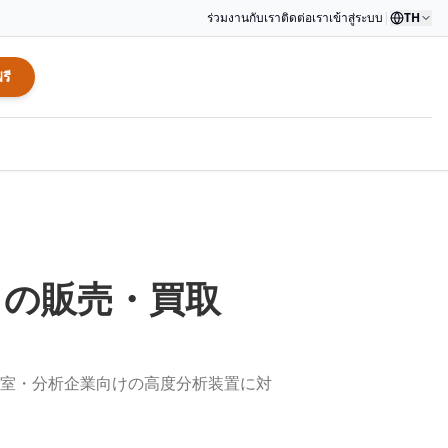
ร่วมงานกับเรา
ติดต่อเรา
เข้าสู่ระบบ
|
TH
รี
）
の販売・買取
室・分析企業向けの高度分析装置に対