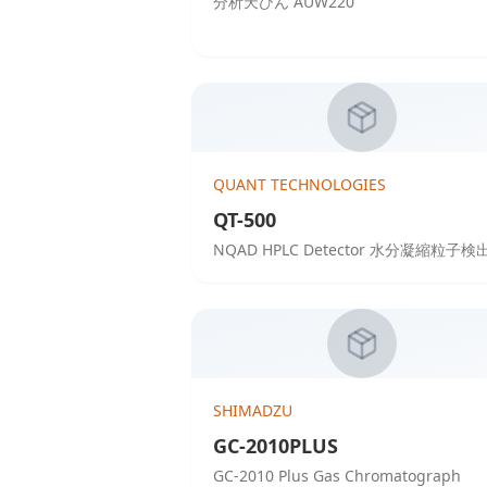
分析天びん AUW220
QUANT TECHNOLOGIES
QT-500
NQAD HPLC Detector 水分凝縮粒子検
SHIMADZU
GC-2010PLUS
GC-2010 Plus Gas Chromatograph