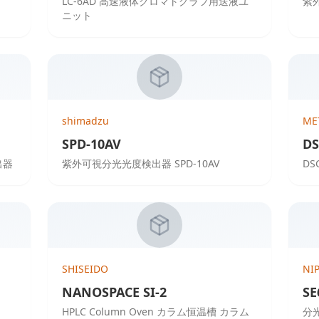
LC-6AD 高速液体クロマトグラフ用送液ユ
紫外
ニット
shimadzu
ME
SPD-10AV
DS
出器
紫外可視分光光度検出器 SPD-10AV
DS
SHISEIDO
NI
NANOSPACE SI-2
SE
HPLC Column Oven カラム恒温槽 カラム
分光