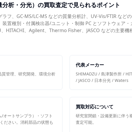
量分析・分光）
の買取査定で見られるポイント
フ、GC-MS/LC-MS などの質量分析計、UV-Vis/FTIR など
は、装置種別・付属検出器/ユニット・制御 PC とソフトウェア
ITACHI、Agilent、Thermo Fisher、JASCO な
代表メーカー
品質管理、研究開発、環境分析
SHIMADZU / 島津製作所 / HITAC
/ JASCO / 日本分光 / Waters
買取対応について
ム/オートサンプラ）・ソフト
研究室閉鎖・設備更新に伴う複
てください。消耗部品の状態も
査定可能。