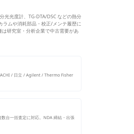
の分光光度計、TG-DTA/DSC などの熱分
・カラムや消耗部品・校正/メンテ履歴に
どの主要機種は研究室・分析企業で中古需要があ
HI / 日立 / Agilent / Thermo Fisher
数台一括査定に対応。NDA 締結・出張