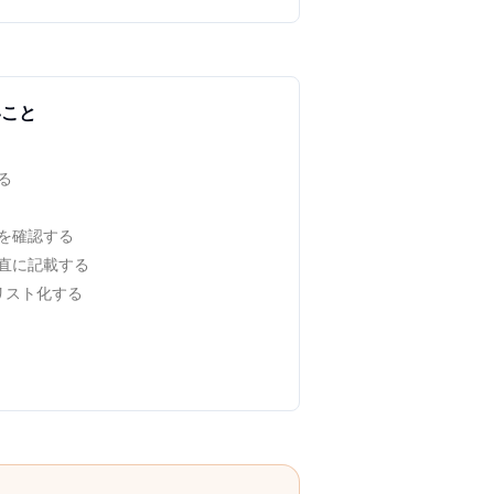
いこと
る
を確認する
直に記載する
でリスト化する