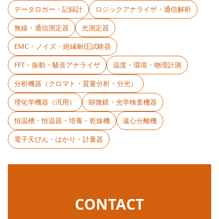
データロガー・記録計
ロジックアナライザ・通信解析
無線・通信測定器
光測定器
EMC・ノイズ・絶縁耐圧試験器
FFT・振動・騒音アナライザ
温度・環境・物理計測
分析機器（クロマト・質量分析・分光）
理化学機器（汎用）
顕微鏡・光学検査機器
恒温槽・恒温器・培養・乾燥機
遠心分離機
電子天びん・はかり・計量器
CONTACT