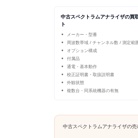
中古
スペクトラムアナライザ
の買
ト
メーカー・型番
周波数帯域 / チャンネル数 / 測定
オプション構成
付属品
通電・基本動作
校正証明書・取扱説明書
外観状態
複数台・同系統機器の有無
中古
スペクトラムアナライザ
の売