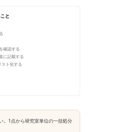
いこと
る
を確認する
直に記載する
でリスト化する
い。1点から研究室単位の一括処分