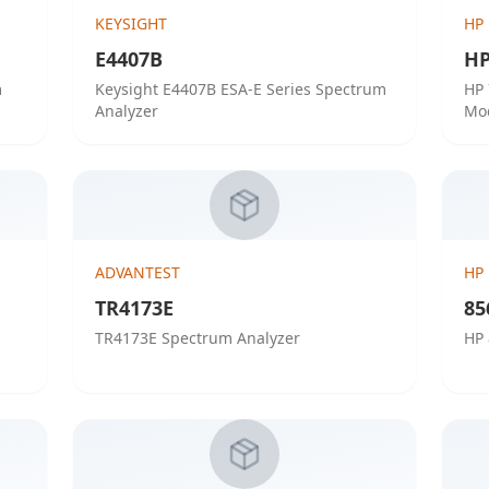
KEYSIGHT
HP
E4407B
HP
m
Keysight E4407B ESA-E Series Spectrum
HP 
Analyzer
Mo
ADVANTEST
HP
TR4173E
85
TR4173E Spectrum Analyzer
HP 