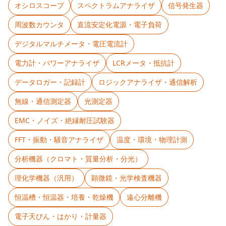
オシロスコープ
スペクトラムアナライザ
信号発生器
周波数カウンタ
直流安定化電源・電子負荷
デジタルマルチメータ・電圧電流計
電力計・パワーアナライザ
LCRメータ・抵抗計
データロガー・記録計
ロジックアナライザ・通信解析
無線・通信測定器
光測定器
EMC・ノイズ・絶縁耐圧試験器
FFT・振動・騒音アナライザ
温度・環境・物理計測
分析機器（クロマト・質量分析・分光）
理化学機器（汎用）
顕微鏡・光学検査機器
恒温槽・恒温器・培養・乾燥機
遠心分離機
電子天びん・はかり・計量器