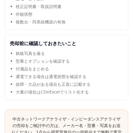
校正証明書・取扱説明書
外観状態
複数台・同系統機器の有無
売却前に確認しておきたいこと
銘板写真を撮る
型番とオプションを確認する
付属品をまとめる
通電できる場合は通電状態を確認する
故障・欠品がある場合も正直に記載する
大量の場合はCSV/Excelでリスト化する
中古
ネットワークアナライザ・インピーダンスアナライザ
の売却をご検討中の方は、メーカー名・型番・写真をお送
りください。1点から研究室単位の一括処分まで無料で査定