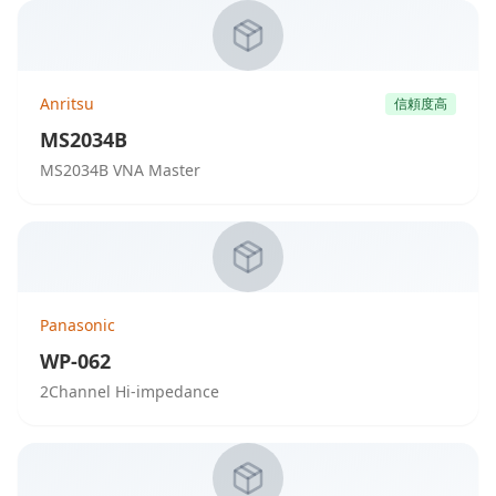
Anritsu
信頼度高
MS2034B
MS2034B VNA Master
Panasonic
WP-062
2Channel Hi-impedance