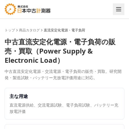
トップ
商品カタログ
直流安定化電源・電子負荷
中古
直流安定化電源・電子負荷
の販
売・買取（
Power Supply &
Electronic Load
）
中古直流安定化電源・交流電源・電子負荷の販売・買取。研究開
発・製造試験・バッテリー充放電評価用途に対応。
主な用途
直流電源供給、交流電源試験、電子負荷試験、バッテリー充
放電評価