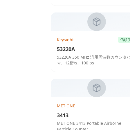
Keysight
信頼
53220A
53220A 350 MHz 汎用周波数カウンタ
マ、12桁/s、100 ps
MET ONE
3413
MET ONE 3413 Portable Airborne
Particle Counter