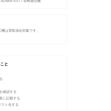
tsu / ADVANTEST / 岩崎通信機
対応機は買取強化対象です。
いこと
る
を確認する
直に記載する
でリスト化する