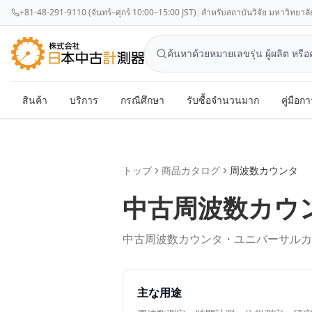
+81-48-291-9110 (จันทร์–ศุกร์ 10:00–15:00 JST)
|
สำหรับสถาบันวิจัย มหาวิทยาลัย แล
สินค้า
บริการ
กรณีศึกษา
รับซื้อจำนวนมาก
คู่มือกา
トップ
商品カタログ
周波数カウンタ
中古
周波数カウ
中古周波数カウンタ・ユニバーサルカ
主な用途