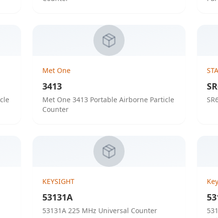
Met One
ST
3413
SR
cle
Met One 3413 Portable Airborne Particle
SR6
Counter
KEYSIGHT
Key
53131A
53
53131A 225 MHz Universal Counter
53