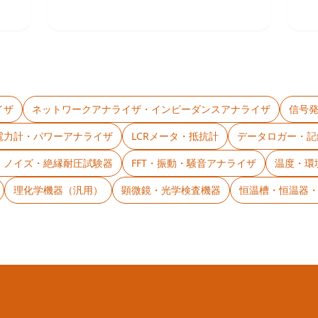
イザ
ネットワークアナライザ・インピーダンスアナライザ
信号
電力計・パワーアナライザ
LCRメータ・抵抗計
データロガー・記
C・ノイズ・絶縁耐圧試験器
FFT・振動・騒音アナライザ
温度・環
理化学機器（汎用）
顕微鏡・光学検査機器
恒温槽・恒温器