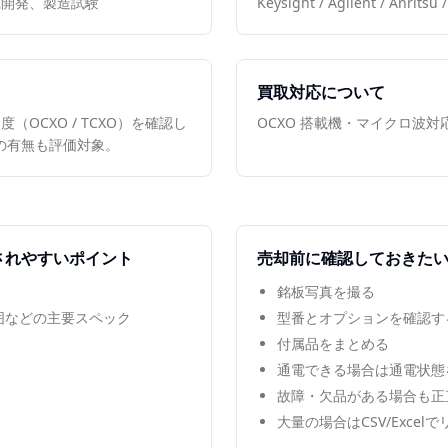
究開発、製造試験
Keysight / Agilent / Anri
買取対応について
OCXO / TCXO）を確認し
OCXO 搭載機・マイクロ波
機能の有無も評価対象。
されやすいポイント
売却前に確認しておきた
銘板写真を撮る
範囲などの主要スペック
型番とオプションを確認す
付属品をまとめる
通電できる場合は通電状態
故障・欠品がある場合も正
大量の場合はCSV/Excel