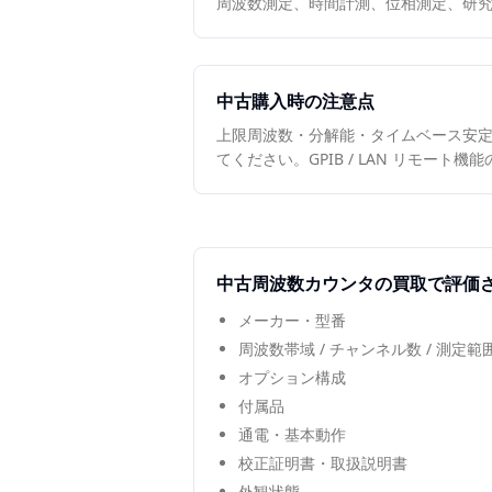
周波数測定、時間計測、位相測定、研
中古購入時の注意点
上限周波数・分解能・タイムベース安定度（
てください。GPIB / LAN リモート
中古
周波数カウンタ
の買取で評価
メーカー・型番
周波数帯域 / チャンネル数 / 測定
オプション構成
付属品
通電・基本動作
校正証明書・取扱説明書
外観状態