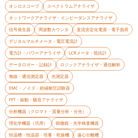
オシロスコープ
スペクトラムアナライザ
ネットワークアナライザ・インピーダンスアナライザ
信号発生器
周波数カウンタ
直流安定化電源・電子負荷
デジタルマルチメータ・電圧電流計
電力計・パワーアナライザ
LCRメータ・抵抗計
データロガー・記録計
ロジックアナライザ・通信解析
無線・通信測定器
光測定器
EMC・ノイズ・絶縁耐圧試験器
FFT・振動・騒音アナライザ
分析機器（クロマト・質量分析・分光）
理化学機器（汎用）
顕微鏡・光学検査機器
恒温槽・恒温器・培養・乾燥機
遠心分離機