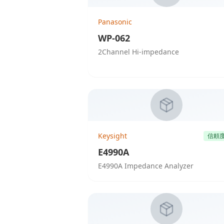
Panasonic
WP-062
2Channel Hi-impedance
Keysight
信頼
E4990A
E4990A Impedance Analyzer