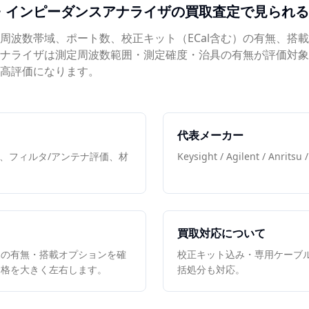
・インピーダンスアナライザ
の買取査定で見られる
、周波数帯域、ポート数、校正キット（ECal含む）の有無、搭
ナライザは測定周波数範囲・測定確度・治具の有無が評価対象
高評価になります。
代表メーカー
定、フィルタ/アンテナ評価、材
Keysight / Agilent / Anrits
買取対応について
属の有無・搭載オプションを確
校正キット込み・専用ケーブ
価格を大きく左右します。
括処分も対応。