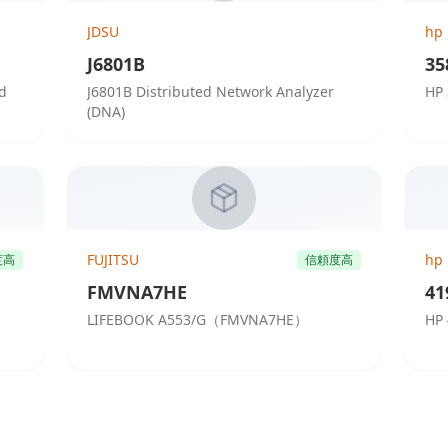
JDSU
hp
J6801B
35
ed
J6801B Distributed Network Analyzer
HP 
(DNA)
FUJITSU
hp
度高
信頼度高
FMVNA7HE
41
LIFEBOOK A553/G（FMVNA7HE）
HP 