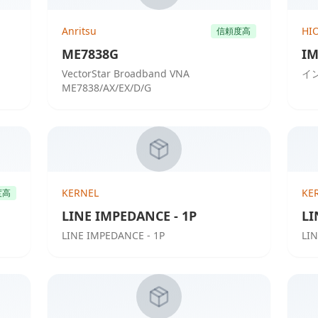
Anritsu
HI
信頼度高
ME7838G
IM
VectorStar Broadband VNA
イン
ME7838/AX/EX/D/G
KERNEL
KE
度高
LINE IMPEDANCE - 1P
LI
LINE IMPEDANCE - 1P
LI