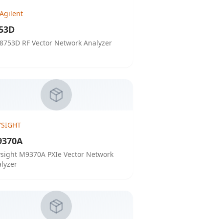
Agilent
53D
8753D RF Vector Network Analyzer
YSIGHT
9370A
sight M9370A PXIe Vector Network
lyzer