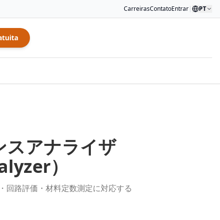
Carreiras
Contato
Entrar
|
PT
atuita
ンスアナライザ
alyzer
）
定・回路評価・材料定数測定に対応する