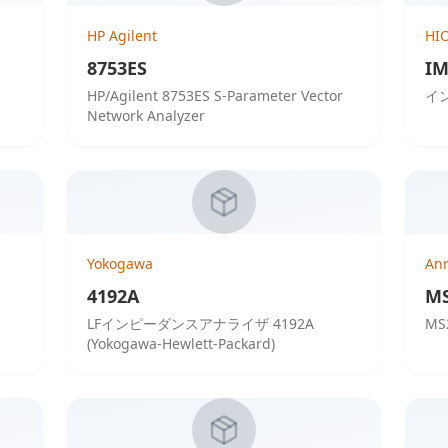
HP Agilent
HI
8753ES
IM
HP/Agilent 8753ES S-Parameter Vector
イ
Network Analyzer
Yokogawa
Anr
4192A
MS
LFインピーダンスアナライザ 4192A
MS
(Yokogawa-Hewlett-Packard)