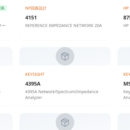
NF回路設計
HP 
度高
4151
87
ワー
REFERENCE IMPEDANCE NETWORK 20A
HP 
KEYSIGHT
KE
4395A
M
e
4395A Network/Spectrum/Impedance
Key
Analyzer
Ana