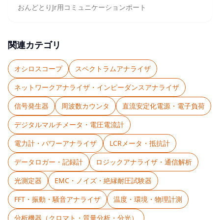
おんどとりJr用コミュニケーションポート
関連カテゴリ
オシロスコープ
スペクトラムアナライザ
ネットワークアナライザ・インピーダンスアナライザ
信号発生器
周波数カウンタ
直流安定化電源・電子負荷
デジタルマルチメータ・電圧電流計
電力計・パワーアナライザ
LCRメータ・抵抗計
データロガー・記録計
ロジックアナライザ・通信解析
光測定器
EMC・ノイズ・絶縁耐圧試験器
FFT・振動・騒音アナライザ
温度・環境・物理計測
分析機器（クロマト・質量分析・分光）