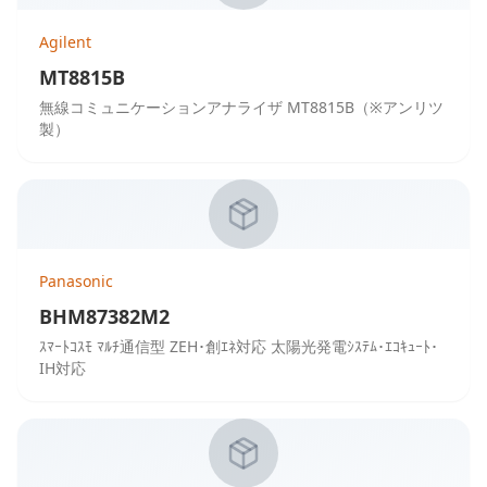
Agilent
MT8815B
無線コミュニケーションアナライザ MT8815B（※アンリツ
製）
Panasonic
BHM87382M2
ｽﾏｰﾄｺｽﾓ ﾏﾙﾁ通信型 ZEH･創ｴﾈ対応 太陽光発電ｼｽﾃﾑ･ｴｺｷｭｰﾄ･
IH対応