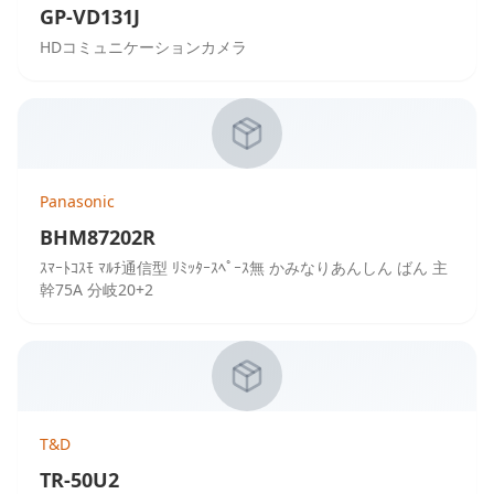
GP-VD131J
HDコミュニケーションカメラ
Panasonic
BHM87202R
ｽﾏｰﾄｺｽﾓ ﾏﾙﾁ通信型 ﾘﾐｯﾀｰｽﾍﾟｰｽ無 かみなりあんしん ばん 主
幹75A 分岐20+2
T&D
TR-50U2