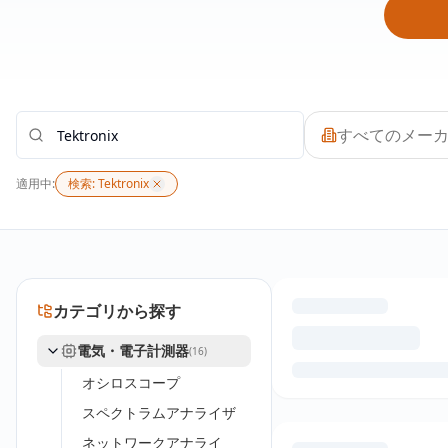
すべてのメー
適用中:
検索: Tektronix
カテゴリから探す
電気・電子計測器
(
16
)
オシロスコープ
スペクトラムアナライザ
ネットワークアナライ