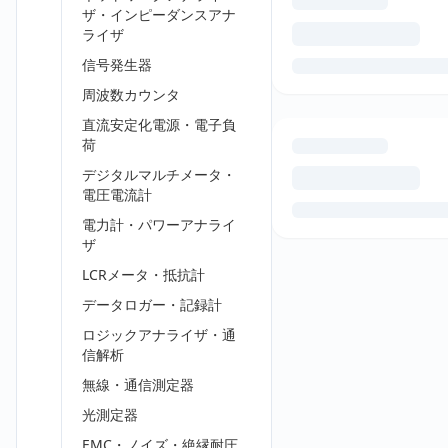
ザ・インピーダンスアナ
ライザ
信号発生器
周波数カウンタ
直流安定化電源・電子負
荷
デジタルマルチメータ・
電圧電流計
電力計・パワーアナライ
ザ
LCRメータ・抵抗計
データロガー・記録計
ロジックアナライザ・通
信解析
無線・通信測定器
光測定器
EMC・ノイズ・絶縁耐圧