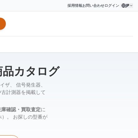
採用情報
お問い合わせ
ログイン
|
JP
商品カタログ
イザ、 信号発生器、
中古計測器を掲載して
在庫確認・買取査定
に
調べ）。 お探しの型番が