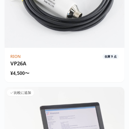
RION
在庫
9
点
VP26A
¥4,500〜
比較に追加