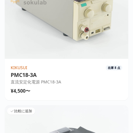
KIKUSUI
在庫
8
点
PMC18-3A
直流安定化電源 PMC18-3A
¥4,500〜
比較に追加