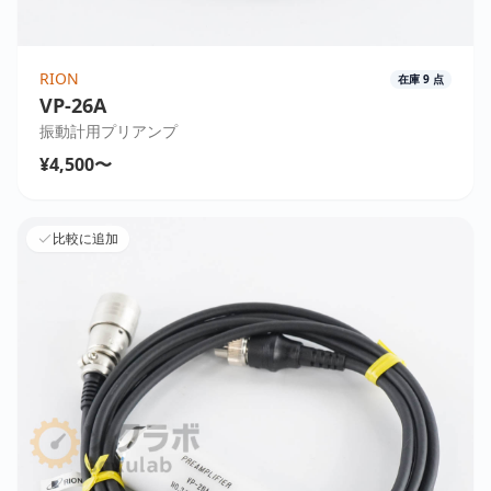
RION
在庫
9
点
VP-26A
振動計用プリアンプ
¥4,500〜
比較に追加