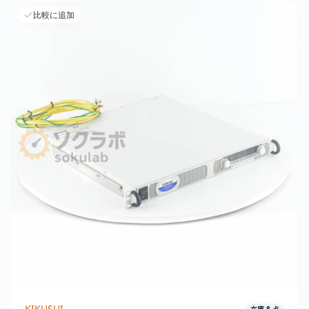
比較に追加
KIKUSUI
在庫
8
点