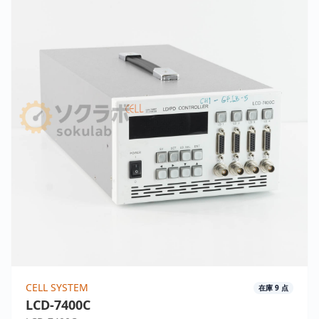
CELL SYSTEM
在庫
9
点
LCD-7400C