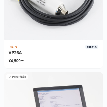
RION
在庫
9
点
VP26A
¥4,500〜
比較に追加