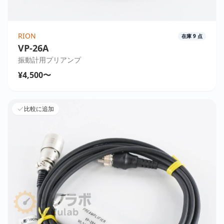
RION
在庫
9
点
VP-26A
振動計用プリアンプ
¥4,500〜
比較に追加