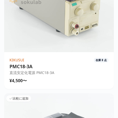
KIKUSUI
在庫
8
点
PMC18-3A
直流安定化電源 PMC18-3A
¥4,500〜
比較に追加