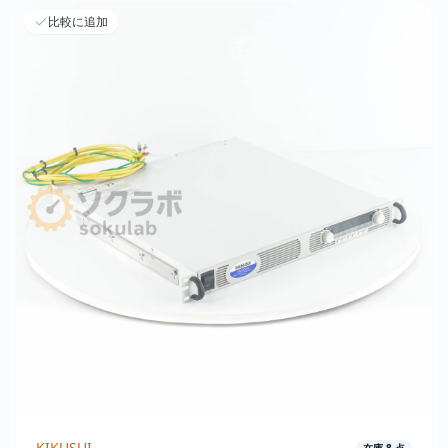
比較に追加
KIKUSUI
在庫
8
点