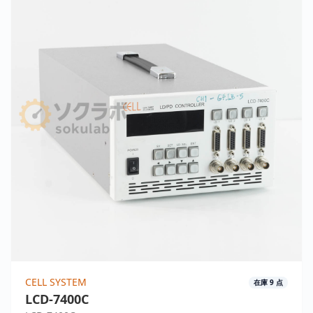
CELL SYSTEM
在庫
9
点
LCD-7400C