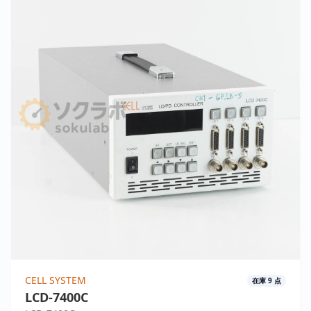
CELL SYSTEM
在庫
9
点
LCD-7400C