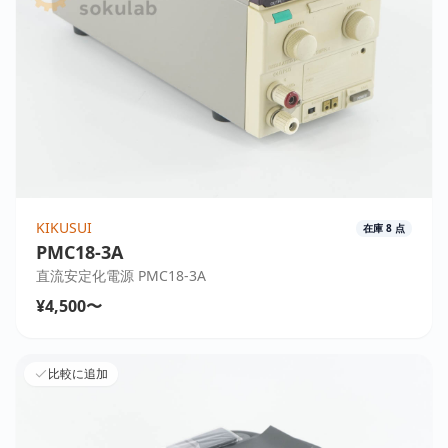
KIKUSUI
在庫
8
点
PMC18-3A
直流安定化電源 PMC18-3A
¥4,500〜
比較に追加