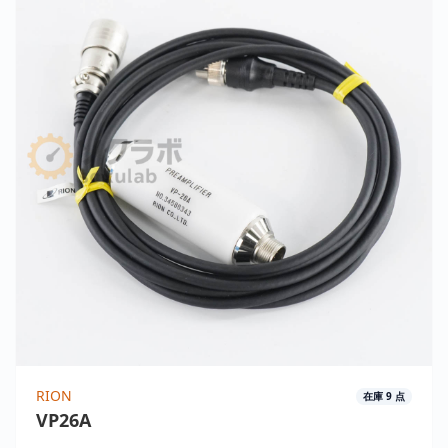
RION
在庫
9
点
VP26A