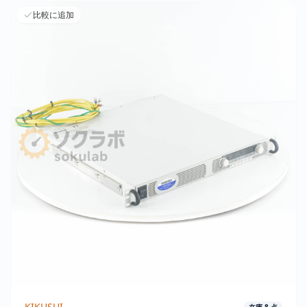
比較に追加
KIKUSUI
在庫
8
点