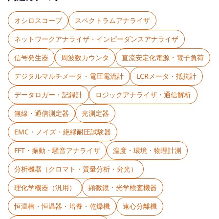
オシロスコープ
スペクトラムアナライザ
ネットワークアナライザ・インピーダンスアナライザ
信号発生器
周波数カウンタ
直流安定化電源・電子負荷
デジタルマルチメータ・電圧電流計
LCRメータ・抵抗計
データロガー・記録計
ロジックアナライザ・通信解析
無線・通信測定器
光測定器
EMC・ノイズ・絶縁耐圧試験器
FFT・振動・騒音アナライザ
温度・環境・物理計測
分析機器（クロマト・質量分析・分光）
理化学機器（汎用）
顕微鏡・光学検査機器
恒温槽・恒温器・培養・乾燥機
遠心分離機