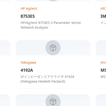
HP Agilent
HI
8753ES
IM
HP/Agilent 8753ES S-Parameter Vector
イ
Network Analyzer
Yokogawa
Anr
4192A
MS
LFインピーダンスアナライザ 4192A
MS
(Yokogawa-Hewlett-Packard)