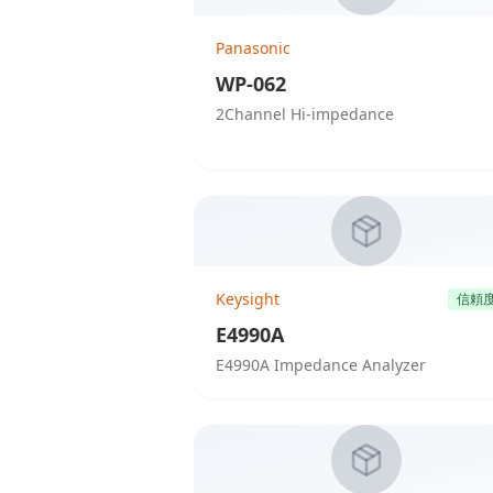
Panasonic
WP-062
2Channel Hi-impedance
Keysight
信頼
E4990A
E4990A Impedance Analyzer