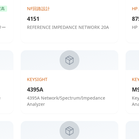
NF回路設計
HP 
度高
4151
87
ワー
REFERENCE IMPEDANCE NETWORK 20A
HP 
KEYSIGHT
KE
4395A
M
e
4395A Network/Spectrum/Impedance
Key
Analyzer
Ana