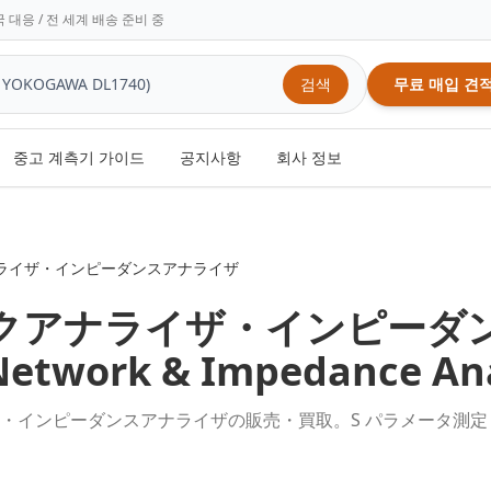
 대응 / 전 세계 배송 준비 중
검색
무료 매입 견
중고 계측기 가이드
공지사항
회사 정보
ライザ・インピーダンスアナライザ
クアナライザ・インピーダ
Network & Impedance An
）・インピーダンスアナライザの販売・買取。S パラメータ測