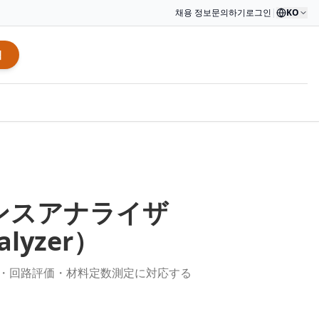
채용 정보
문의하기
로그인
|
KO
적
ンスアナライザ
alyzer
）
定・回路評価・材料定数測定に対応する