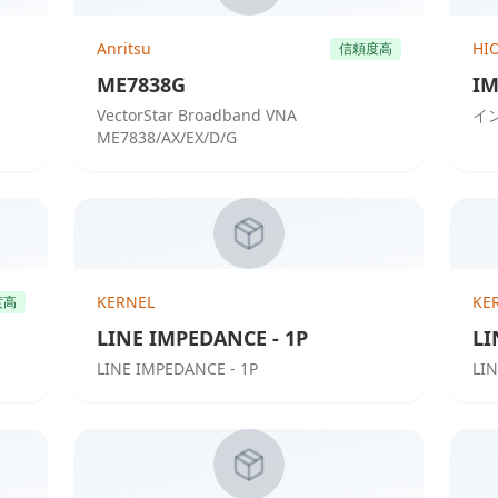
Anritsu
HI
信頼度高
ME7838G
IM
VectorStar Broadband VNA
イン
ME7838/AX/EX/D/G
KERNEL
KE
度高
LINE IMPEDANCE - 1P
LI
LINE IMPEDANCE - 1P
LI