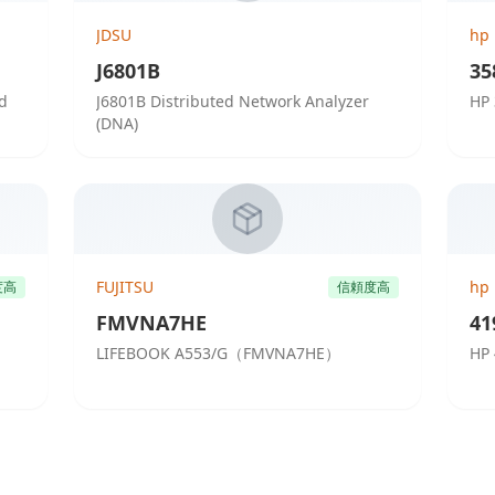
JDSU
hp
J6801B
35
ed
J6801B Distributed Network Analyzer
HP 
(DNA)
FUJITSU
hp
度高
信頼度高
FMVNA7HE
41
LIFEBOOK A553/G（FMVNA7HE）
HP 