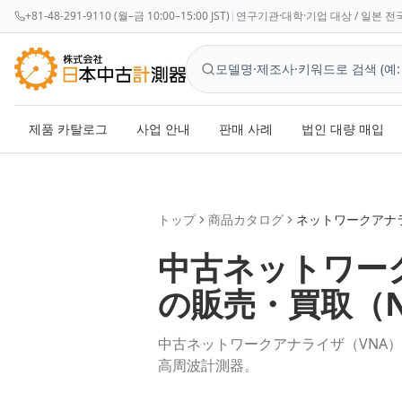
+81-48-291-9110 (월–금 10:00–15:00 JST)
|
연구기관·대학·기업 대상 / 일본 전국
제품 카탈로그
사업 안내
판매 사례
법인 대량 매입
トップ
商品カタログ
ネットワークアナ
中古
ネットワー
の販売・買取（
中古ネットワークアナライザ（VNA
高周波計測器。