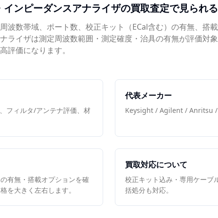
・インピーダンスアナライザ
の買取査定で見られる
、周波数帯域、ポート数、校正キット（ECal含む）の有無、搭
ナライザは測定周波数範囲・測定確度・治具の有無が評価対象
高評価になります。
代表メーカー
定、フィルタ/アンテナ評価、材
Keysight / Agilent / Anrits
買取対応について
属の有無・搭載オプションを確
校正キット込み・専用ケーブ
価格を大きく左右します。
括処分も対応。