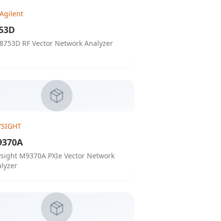
Agilent
53D
8753D RF Vector Network Analyzer
YSIGHT
9370A
sight M9370A PXIe Vector Network
lyzer