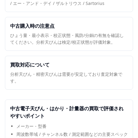
/ エー・アンド・デイ / ザルトリウス / Sartorius
中古購入時の注意点
ひょう量・最小表示・校正状態・風防/分銅の有無を確認し
てください。分析天びんは検定/校正状態が評価対象。
買取対応について
分析天びん・精密天びんは需要が安定しており査定対象で
す。
中古
電子天びん・はかり・計量器
の買取で評価され
やすいポイント
メーカー・型番
周波数帯域 / チャンネル数 / 測定範囲などの主要スペック