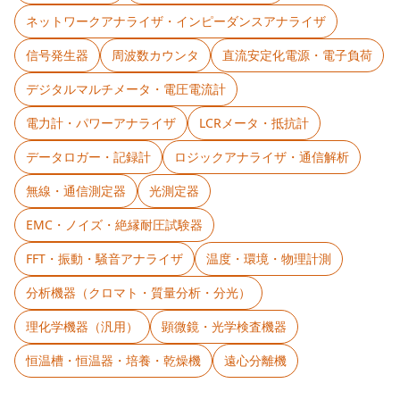
ネットワークアナライザ・インピーダンスアナライザ
信号発生器
周波数カウンタ
直流安定化電源・電子負荷
デジタルマルチメータ・電圧電流計
電力計・パワーアナライザ
LCRメータ・抵抗計
データロガー・記録計
ロジックアナライザ・通信解析
無線・通信測定器
光測定器
EMC・ノイズ・絶縁耐圧試験器
FFT・振動・騒音アナライザ
温度・環境・物理計測
分析機器（クロマト・質量分析・分光）
理化学機器（汎用）
顕微鏡・光学検査機器
恒温槽・恒温器・培養・乾燥機
遠心分離機