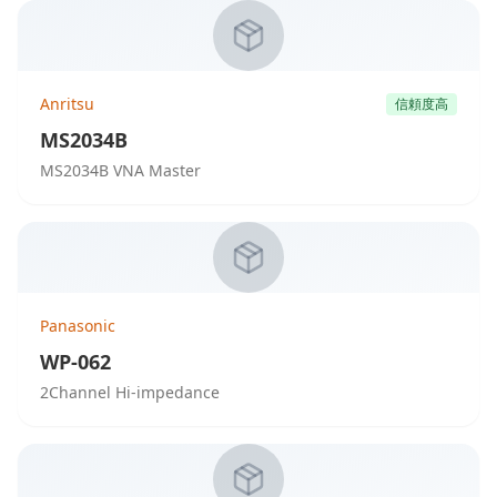
Anritsu
信頼度高
MS2034B
MS2034B VNA Master
Panasonic
WP-062
2Channel Hi-impedance