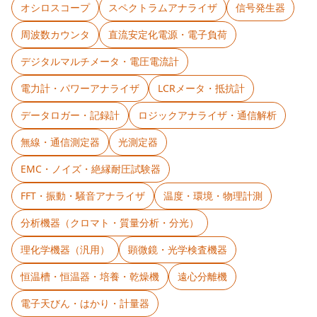
オシロスコープ
スペクトラムアナライザ
信号発生器
周波数カウンタ
直流安定化電源・電子負荷
デジタルマルチメータ・電圧電流計
電力計・パワーアナライザ
LCRメータ・抵抗計
データロガー・記録計
ロジックアナライザ・通信解析
無線・通信測定器
光測定器
EMC・ノイズ・絶縁耐圧試験器
FFT・振動・騒音アナライザ
温度・環境・物理計測
分析機器（クロマト・質量分析・分光）
理化学機器（汎用）
顕微鏡・光学検査機器
恒温槽・恒温器・培養・乾燥機
遠心分離機
電子天びん・はかり・計量器