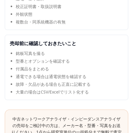
校正証明書・取扱説明書
外観状態
複数台・同系統機器の有無
売却前に確認しておきたいこと
銘板写真を撮る
型番とオプションを確認する
付属品をまとめる
通電できる場合は通電状態を確認する
故障・欠品がある場合も正直に記載する
大量の場合はCSV/Excelでリスト化する
中古
ネットワークアナライザ・インピーダンスアナライザ
の売却をご検討中の方は、メーカー名・型番・写真をお送
りください。1点から研究室単位の一括処分まで無料で査定