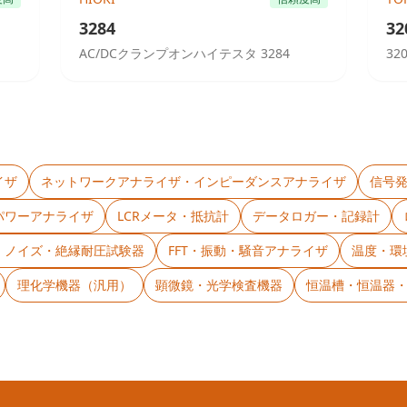
3284
32
AC/DCクランプオンハイテスタ 3284
3
イザ
ネットワークアナライザ・インピーダンスアナライザ
信号
パワーアナライザ
LCRメータ・抵抗計
データロガー・記録計
C・ノイズ・絶縁耐圧試験器
FFT・振動・騒音アナライザ
温度・環
理化学機器（汎用）
顕微鏡・光学検査機器
恒温槽・恒温器