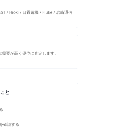
NTEST / Hioki / 日置電機 / Fluke / 岩崎通信
 は需要が高く優位に査定します。
いこと
る
を確認する