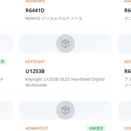
Advantest
Adv
R6441D
R6
R6441D デジタルマルチメータ
デ
KEYSIGHT
AD
度高
U1253B
R6
ルチ
Keysight U1253B OLED Handheld Digital
ア
Multimeter
メ
ADVANTEST
YO
信頼度高