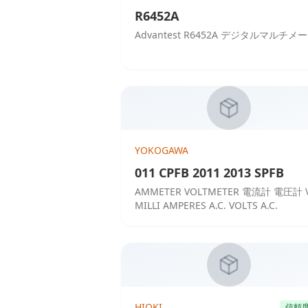
R6452A
Advantest R6452A デジタルマルチメ
YOKOGAWA
011 CPFB 2011 2013 SPFB
AMMETER VOLTMETER 電流計 電圧計 V
MILLI AMPERES A.C. VOLTS A.C.
HIOKI
信頼