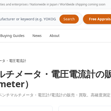
sities and enterprises / Nationwide in Japan / Worldwide shipping coming soon
Search
Free Apprais
Buying Guides
News
About
ータ・電圧電流計
ルチメータ・電圧電流計
の
imeter
）
)・ベンチマルチメータ・電圧計/電流計の販売・買取。高確度測