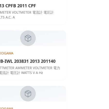
13 CPFB 2011 CPF
METER VOLTMETER 電流計 電圧計
TS A.C. A
KOGAWA
B-IWL 203831 2013 201140
TTMETER AMMETER VOLTMETER 電力
電流計 電圧計 WATTS V A Hz
KOGAWA