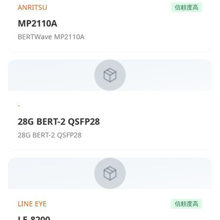
ANRITSU
信頼度高
MP2110A
BERTWave MP2110A
-
28G BERT-2 QSFP28
28G BERT-2 QSFP28
LINE EYE
信頼度高
LE-8200