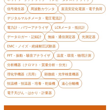
信号発生器
周波数カウンタ
直流安定化電源・電子負荷
デジタルマルチメータ・電圧電流計
電力計・パワーアナライザ
LCRメータ・抵抗計
データロガー・記録計
無線・通信測定器
光測定器
EMC・ノイズ・絶縁耐圧試験器
FFT・振動・騒音アナライザ
温度・環境・物理計測
分析機器（クロマト・質量分析・分光）
理化学機器（汎用）
顕微鏡・光学検査機器
恒温槽・恒温器・培養・乾燥機
遠心分離機
電子天びん・はかり・計量器